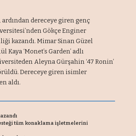
n ardından dereceye giren genç
iversitesi’nden Gökçe Enginer
iliği kazandı. Mimar Sinan Güzel
ül Kaya ‘Monet’s Garden’ adlı
niversiteden Aleyna Gürşahin ‘47 Ronin’
örüldü. Dereceye giren isimler
en aldı.
kazandı
esteği tüm konaklama işletmelerini