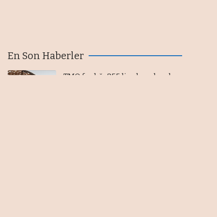
En Son Haberler
TMO fındığı 255 liradan alacak,
üretici tepkili
06/08/2026
Bankacılık mevduatı 13,6 milyar
lira azaldı
06/08/2026
Yabancıdan 185,9 milyon
dolarlık hisse satışı
06/08/2026