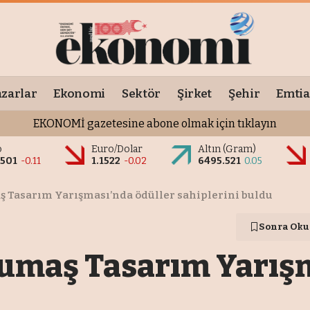
zarlar
Ekonomi
Sektör
Şirket
Şehir
Emtia
EKONOMİ gazetesine abone olmak için tıklayın
o
Euro/Dolar
Altın (Gram)
9501
-0.11
1.1522
-0.02
6495.521
0.05
Tasarım Yarışması’nda ödüller sahiplerini buldu
Sonra Oku
maş Tasarım Yarışm
u