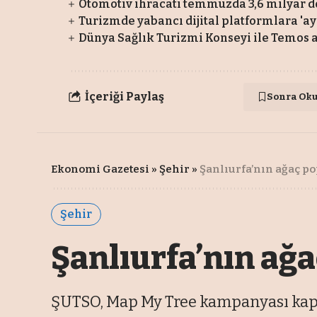
Otomotiv ihracatı temmuzda 3,6 milyar do
Turizmde yabancı dijital platformlara 'ay
Dünya Sağlık Turizmi Konseyi ile Temos ar
İçeriği Paylaş
Sonra Ok
Ekonomi Gazetesi
»
Şehir
»
Şanlıurfa’nın ağaç po
Şehir
Şanlıurfa’nın ağa
ŞUTSO, Map My Tree kampanyası kaps