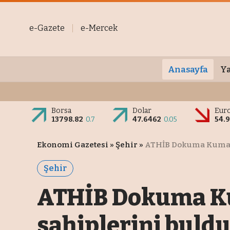
e-Gazete
e-Mercek
Anasayfa
Ya
Borsa
Dolar
Eur
13798.82
0.7
47.6462
0.05
54.
Ekonomi Gazetesi
»
Şehir
»
ATHİB Dokuma Kumaş 
Şehir
ATHİB Dokuma Ku
sahiplerini buld