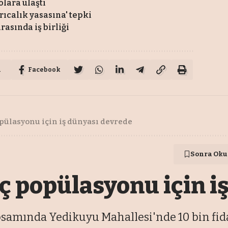
lara ulaştı
rıcalık yasasına' tepki
asında iş birliği
u
Facebook
pülasyonu için iş dünyası devrede
Sonra Oku
ç popülasyonu için i
amında Yedikuyu Mahallesi'nde 10 bin fida