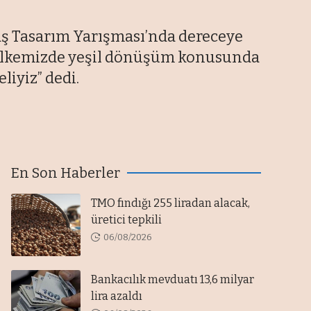
aş Tasarım Yarışması’nda dereceye
, “Ülkemizde yeşil dönüşüm konusunda
liyiz” dedi.
En Son Haberler
TMO fındığı 255 liradan alacak,
üretici tepkili
06/08/2026
Bankacılık mevduatı 13,6 milyar
lira azaldı