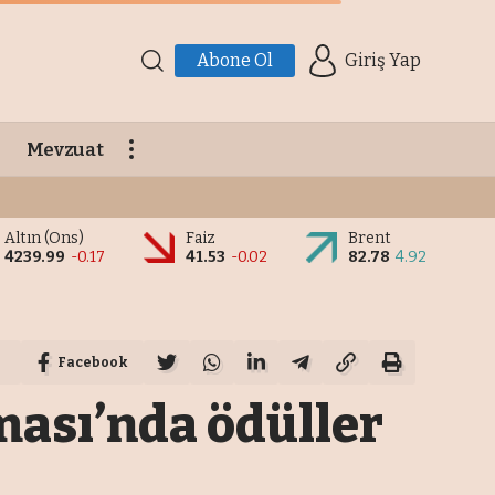
Abone Ol
Giriş Yap
Mevzuat
Altın (Ons)
Faiz
Brent
4239.99
-0.17
41.53
-0.02
82.78
4.92
Facebook
ası’nda ödüller