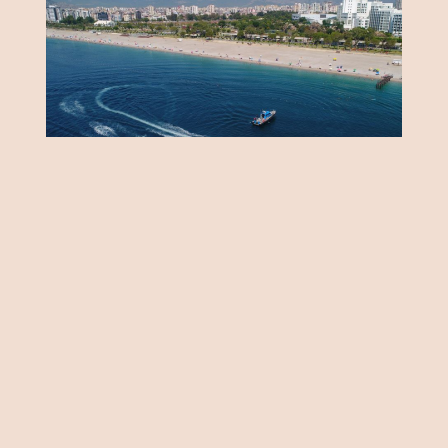
Önemli Noktalar
"Turizmde krizler teğet geçiyor"
"Terörsüz Türkiye, turizmi
geliştirecek"
"100 milyar dolar turizm gelir hedefi"
"Yatak sayısını artırmak yerine ürünü
çeşitlendirmek lazım"
Su krizi