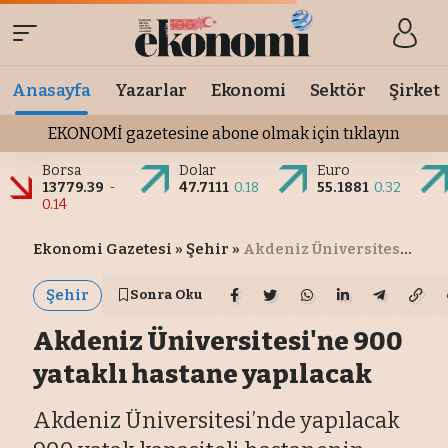
Anasayfa
Yazarlar
Ekonomi
Sektör
Şirket
EKONOMİ gazetesine abone olmak için tıklayın
Borsa
Dolar
Euro
13779.39
-
47.7111
0.18
55.1881
0.32
0.14
Ekonomi Gazetesi
»
Şehir
»
Akdeniz Üniversitesi'ne 900 yataklı hastane yapılacak
Şehir
Sonra Oku
Akdeniz Üniversitesi'ne 900
yataklı hastane yapılacak
Akdeniz Üniversitesi’nde yapılacak