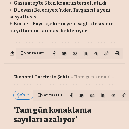
Gaziantep’te 5 bin konutun temeli atıldı
Dilovası Belediyesi'nden Tavşancıl'a yeni
sosyal tesis
Kocaeli Büyükşehir'in yeni sağlık tesisinin
bu yıl tamamlanması bekleniyor
Sonra Oku
Ekonomi Gazetesi
»
Şehir
»
'Tam gün konaklama sayıları azalıyor'
Şehir
Sonra Oku
'Tam gün konaklama
sayıları azalıyor'