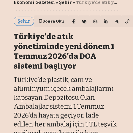
Ekonomi Gazetesi
»
Şehir
»
Türkiye’de atık yönetiminde yeni dönem 1 Temmuz 2026’da DOA sistemi başlıyor
Şehir
Sonra Oku
Türkiye’de atık
yönetiminde yeni dönem 1
Temmuz 2026’da DOA
sistemi başlıyor
Türkiye’de plastik, cam ve
alüminyum içecek ambalajlarını
kapsayan Depozitosu Olan
Ambalajlar sistemi 1 Temmuz
2026’da hayata geçiyor. İade
edilen her ambalaj için 1 TL teşvik