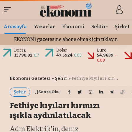
Anasayfa
Yazarlar
Ekonomi
Sektör
Şirket
EKONOMİ gazetesine abone olmak için tıklayın
Borsa
Dolar
Euro
13798.82
0.7
47.5924
0.05
54.9639
-
0.08
Ekonomi Gazetesi
»
Şehir
»
Fethiye kıyıları kırmızı ışıkla aydınlatılacak
Şehir
Sonra Oku
Fethiye kıyıları kırmızı
ışıkla aydınlatılacak
Adm Elektrik'in, deniz