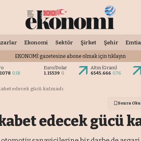
zarlar
Ekonomi
Sektör
Şirket
Şehir
Emtia
EKONOMİ gazetesine abone olmak için tıklayın
ro
Euro/Dolar
Altın (Gram)
.1078
0.18
1.15539
0
6545.666
0.76
kabet edecek gücü kalmadı
Sonra Oku
kabet edecek gücü k
otomotiv sanayicilerine bir darbe de asgari ü