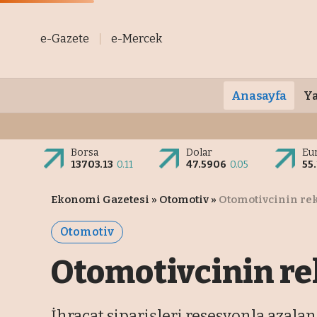
e-Gazete
e-Mercek
Anasayfa
Ya
Borsa
Dolar
Eu
13703.13
0.11
47.5906
0.05
55
Ekonomi Gazetesi
»
Otomotiv
»
Otomotivcinin re
Otomotiv
Otomotivcinin re
İhracat siparişleri resesyonla azalan 