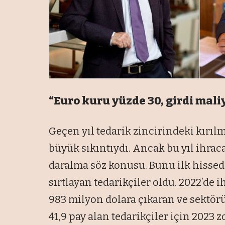
“Euro kuru yüzde 30, girdi maliy
Geçen yıl tedarik zincirindeki kırı
büyük sıkıntıydı. Ancak bu yıl ihraca
daralma söz konusu. Bunu ilk hissede
sırtlayan tedarikçiler oldu. 2022’de i
983 milyon dolara çıkaran ve sektör
41,9 pay alan tedarikçiler için 2023 