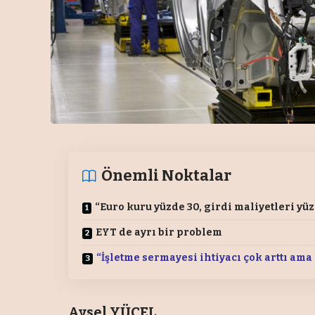
Önemli Noktalar
“Euro kuru yüzde 30, girdi maliyetleri yüz
EYT de ayrı bir problem
“İşletme sermayesi ihtiyacı çok arttı am
Aysel YÜCEL