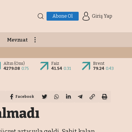
Abone Ol
Giriş Yap
Mevzuat
Altın (Ons)
Faiz
Brent
4279.08
0.75
41.54
0.31
79.24
0.43
Facebook
almadı
cret artışıyla geldi. Sabit kalan