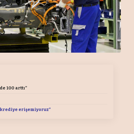
de 100 arttı”
a krediye erişemiyoruz”