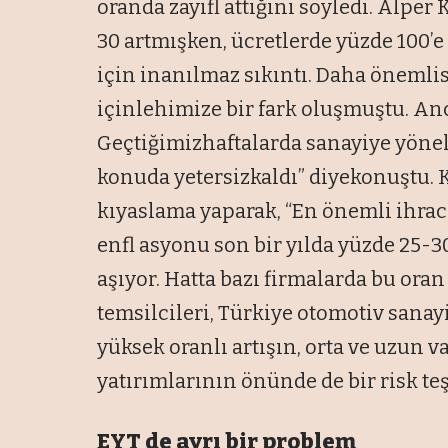
oranda zayıfl attığını söyledi. Alper
30 artmışken, ücretlerde yüzde 100’e v
için inanılmaz sıkıntı. Daha önemlisi
içinlehimize bir fark oluşmuştu. Anc
Geçtiğimizhaftalarda sanayiye yöneli
konuda yetersizkaldı” diyekonuştu. K
kıyaslama yaparak, “En önemli ihra
enfl asyonu son bir yılda yüzde 25-3
aşıyor. Hatta bazı firmalarda bu oran
temsilcileri, Türkiye otomotiv sana
yüksek oranlı artışın, orta ve uzun 
yatırımlarının önünde de bir risk teşk
EYT de ayrı bir problem