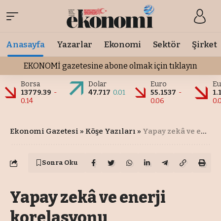
Anasayfa
Yazarlar
Ekonomi
Sektör
Şirket
EKONOMİ gazetesine abone olmak için tıklayın
Borsa
Dolar
Euro
Eu
13779.39
-
47.717
0.01
55.1537
-
1.
0.14
0.06
0.
Ekonomi Gazetesi
»
Köşe Yazıları
»
Yapay zekâ ve enerji korelasyonu
Sonra Oku
Yapay zekâ ve enerji
korelasyonu