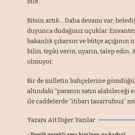
bile.
Bitsin artık… Daha devamı var; belediy
duyunca dudağınız uçuklar. Envanter
bakanlık çıkarsın ve bütçe açığının ne
bilin, tepki verin, uyarın, talep edin
olmuyor.
Bir de milletin bahçelerine gömdüğüm
altındaki “paranın satın alabileceği 
ile caddelerde “itibarı tasarrufsuz” müs
Yazara Ait Diğer Yazılar
Teşvik gerekli ama kimlere, ne kadar?