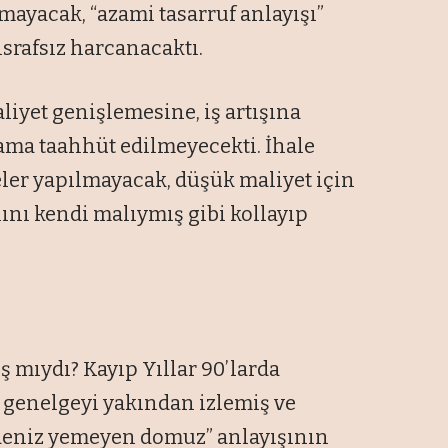
lmayacak, “azami tasarruf anlayışı”
israfsız harcanacaktı.
aliyet genişlemesine, iş artışına
ma taahhüt edilmeyecekti. İhale
eler yapılmayacak, düşük maliyet için
lını kendi malıymış gibi kollayıp
 mıydı? Kayıp Yıllar 90’larda
ı genelgeyi yakından izlemiş ve
 deniz yemeyen domuz” anlayışının