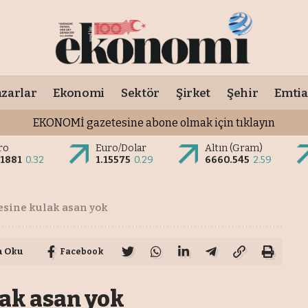
zarlar
Ekonomi
Sektör
Şirket
Şehir
Emtia
EKONOMİ gazetesine abone olmak için tıklayın
ro
Euro/Dolar
Altın (Gram)
.1881
0.32
1.15575
0.29
6660.545
2.59
esine kulak asan yok
a Oku
Facebook
ak asan yok