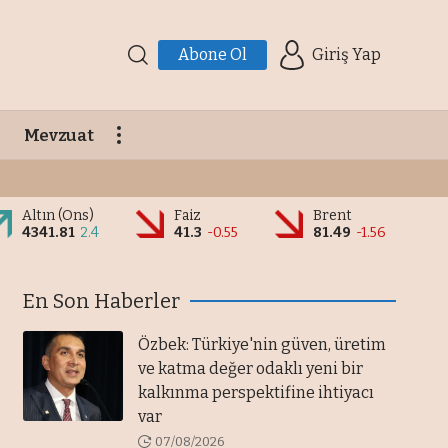
Abone Ol
Giriş Yap
Mevzuat
Altın (Ons)
Faiz
Brent
4341.81
2.4
41.3
-0.55
81.49
-1.56
En Son Haberler
Özbek: Türkiye'nin güven, üretim
ve katma değer odaklı yeni bir
kalkınma perspektifine ihtiyacı
var
07/08/2026