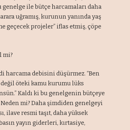
u genelge ile bütçe harcamaları daha
 zarara uğramış, kurunun yanında yaş
me geçecek projeler” iflas etmiş, çöpe
l mi?
di harcama debisini düşürmez. “Ben
n değil öteki kamu kurumu lüks
önsün.” Kaldı ki bu genelgenin bütçeye
. Neden mi? Daha şimdiden genelgeyi
, ilave resmi taşıt, daha yüksek
basın yayın giderleri, kırtasiye,