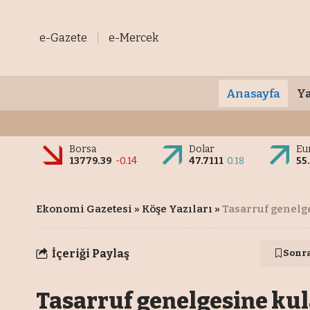
e-Gazete
e-Mercek
Anasayfa
Ya
Borsa
Dolar
Eu
13779.39
-0.14
47.7111
0.18
55
Ekonomi Gazetesi
»
Köşe Yazıları
»
Tasarruf genelg
İçeriği Paylaş
Sonr
Tasarruf genelgesine kul