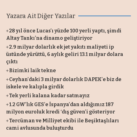
Yazara Ait Diğer Yazılar
28 yıl önce Lucas’ı yüzde 100 yerli yaptı, şimdi
Altay Tankı’na dinamo geliştiriyor
2.9 milyar dolarlık ek jet yakıtı maliyeti ip
üstünde yürüttü, 6 aylık geliri 13.1 milyar dolara
çıktı
Bizimki laik tekne
Ceyhan’daki 3 milyar dolarlık DAPEK’e biz de
iskele ve kalıpla girdik
Tek yerli kalana kadar satmayız
1.2 GW’lık GES’e İspanya’dan aldığımız 187
milyon euroluk kredi ‘dış güven’i gösteriyor
Tercüman ve Milliyet ekibi ile Beşiktaşlıları
cami avlusunda buluşturdu