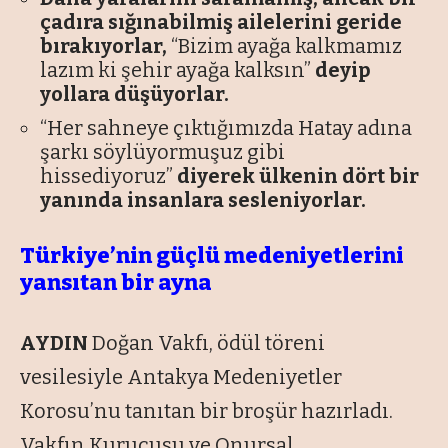
çadıra sığınabilmiş ailelerini geride
bırakıyorlar,
“Bizim ayağa kalkmamız
lazım ki şehir ayağa kalksın”
deyip
yollara düşüyorlar.
“Her sahneye çıktığımızda Hatay adına
şarkı söylüyormuşuz gibi
hissediyoruz”
diyerek ülkenin dört bir
yanında insanlara sesleniyorlar.
Türkiye’nin güçlü medeniyetlerini
yansıtan bir ayna
AYDIN
Doğan Vakfı, ödül töreni
vesilesiyle Antakya Medeniyetler
Korosu’nu tanıtan bir broşür hazırladı.
Vakfın Kurucusu ve Onursal