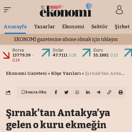
Anasayfa
Yazarlar
Ekonomi
Sektör
Şirket
EKONOMİ gazetesine abone olmak için tıklayın
Borsa
Dolar
Euro
13779.39
-
47.7111
0.18
55.1881
0.32
0.14
Ekonomi Gazetesi
»
Köşe Yazıları
»
Şırnak’tan Antakya’ya gelen o kuru ekmeğin lezzetini asla unutamam
Sonra Oku
Şırnak’tan Antakya’ya
gelen o kuru ekmeğin