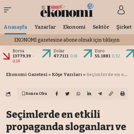
Anasayfa
Yazarlar
Ekonomi
Sektör
Şirket
EKONOMİ gazetesine abone olmak için tıklayın
Borsa
Dolar
Euro
13779.39
-
47.7111
0.18
55.1881
0.32
0.14
Ekonomi Gazetesi
»
Köşe Yazıları
»
Seçimlerde en etkili propaganda sloganları ve soğan…
Sonra Oku
Seçimlerde en etkili
propaganda sloganları ve