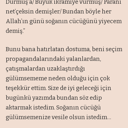
Durmuş’a/ Büyük ikramiye vurmuş/ Paranı
net’çeksin demişler/ Bundan böyle her
Allah’ın günü soğanın cücüğünü yiyecem
demiş.”
Bunu bana hatırlatan dostuma, beni seçim
propagandalarındaki yalanlardan,
çatışmalardan uzaklaştırdığı
gülümsememe neden olduğu için çok
teşekkür ettim. Size de iyi geleceği için
bugünkü yazımda bundan söz edip
aktarmak istedim. Soğanın cücüğü
gülümsemenize vesile olsun istedim…