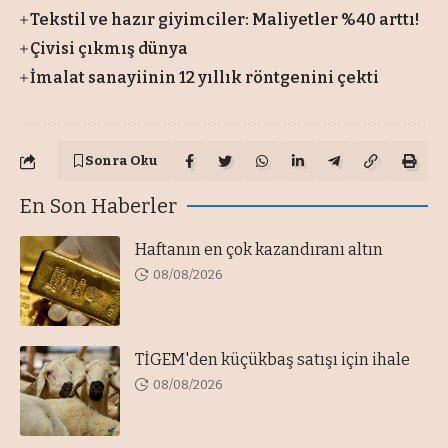
Tekstil ve hazır giyimciler: Maliyetler %40 arttı!
Çivisi çıkmış dünya
İmalat sanayiinin 12 yıllık röntgenini çekti
Sonra Oku
En Son Haberler
Haftanın en çok kazandıranı altın
08/08/2026
TİGEM'den küçükbaş satışı için ihale
08/08/2026