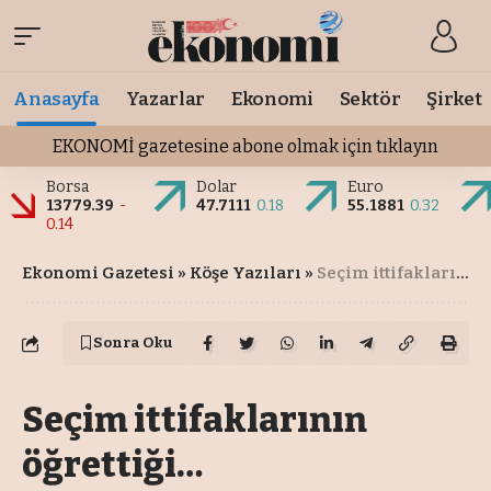
Anasayfa
Yazarlar
Ekonomi
Sektör
Şirket
EKONOMİ gazetesine abone olmak için tıklayın
Borsa
Dolar
Euro
13779.39
-
47.7111
0.18
55.1881
0.32
0.14
Ekonomi Gazetesi
»
Köşe Yazıları
»
Seçim ittifaklarının öğrettiği…
Sonra Oku
Seçim ittifaklarının
öğrettiği…