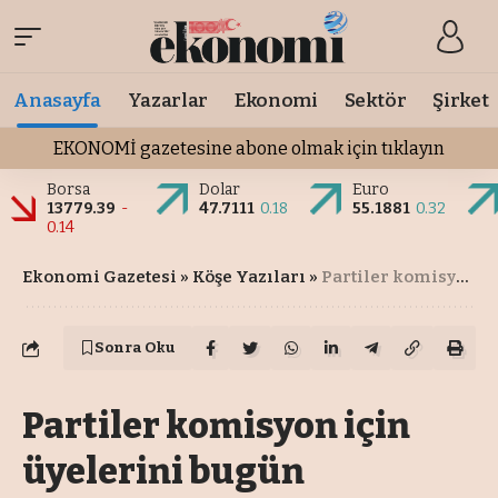
Anasayfa
Yazarlar
Ekonomi
Sektör
Şirket
EKONOMİ gazetesine abone olmak için tıklayın
Borsa
Dolar
Euro
13779.39
-
47.7111
0.18
55.1881
0.32
0.14
Ekonomi Gazetesi
»
Köşe Yazıları
»
Partiler komisyon için üyelerini bugün bildirecek
Sonra Oku
Partiler komisyon için
üyelerini bugün