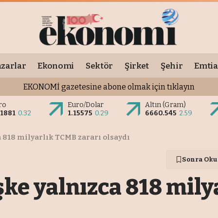
zarlar
Ekonomi
Sektör
Şirket
Şehir
Emtia
EKONOMİ gazetesine abone olmak için tıklayın
ro
Euro/Dolar
Altın (Gram)
.1881
0.32
1.15575
0.29
6660.545
2.59
 818 milyarlık TCMB zararı olsaydı
Sonra Oku
ke yalnızca 818 mily