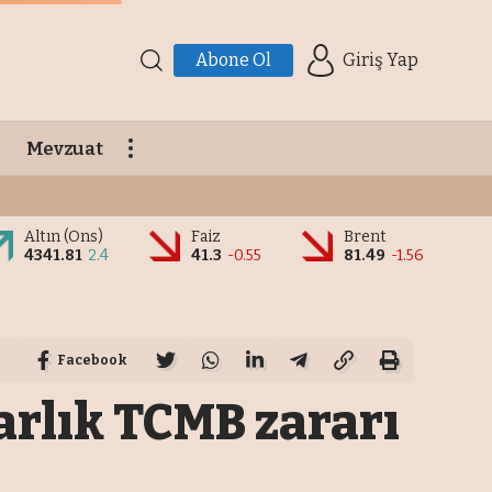
Abone Ol
Giriş Yap
Mevzuat
Altın (Ons)
Faiz
Brent
4341.81
2.4
41.3
-0.55
81.49
-1.56
Facebook
arlık TCMB zararı