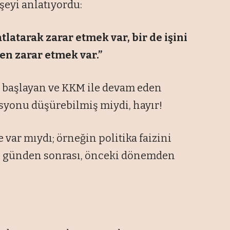
şeyi anlatıyordu:
latarak zarar etmek var, bir de işini
ken zarar etmek var.”
e başlayan ve KKM ile devam eden
asyonu düşürebilmiş miydi, hayır!
 var mıydı; örneğin politika faizini
ı günden sonrası, önceki dönemden