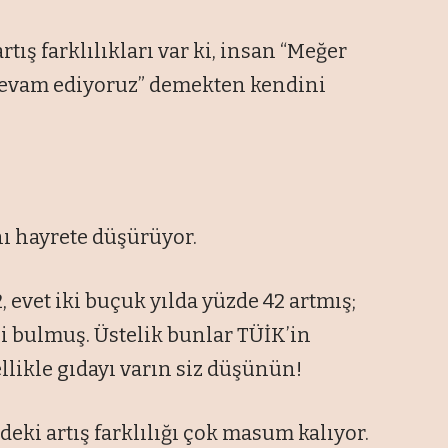
artış farklılıkları var ki, insan “Meğer
devam ediyoruz” demekten kendini
anı hayrete düşürüyor.
 evet iki buçuk yılda yüzde 42 artmış;
’i bulmuş. Üstelik bunlar TÜİK’in
ellikle gıdayı varın siz düşünün!
eki artış farklılığı çok masum kalıyor.