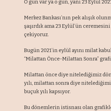
O gün var ya o gün, yani 23 Eylül 2021,
Merkez Bankası’nın pek alışık olun
şaşırdık ama 23 Eylül’ün ceremesini
çekiyoruz.
Bugün 2021’in eylül ayını milat kabul
“Milattan Önce-Milattan Sonra” grafik
Milattan önce diye nitelediğimiz dö
yılı, milattan sonra diye nitelediğim
buçuk yılı kapsıyor.
Bu dönemlerin istisnası olan grafikl