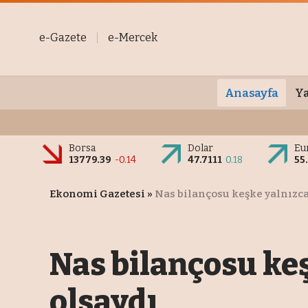
e-Gazete
e-Mercek
Anasayfa
Ya
Borsa
Dolar
Eu
13779.39
-0.14
47.7111
0.18
55
Ekonomi Gazetesi
»
Nas bilançosu keşke yalnızca
Nas bilançosu keş
olsaydı