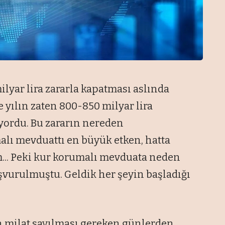
ilyar lira zararla kapatması aslında
 yılın zaten 800-850 milyar lira
üyordu. Bu zararın nereden
alı mevduattı en büyük etken, hatta
m... Peki kur korumalı mevduata neden
şvurulmuştu. Geldik her şeyin başladığı
in milat sayılması gereken günlerden