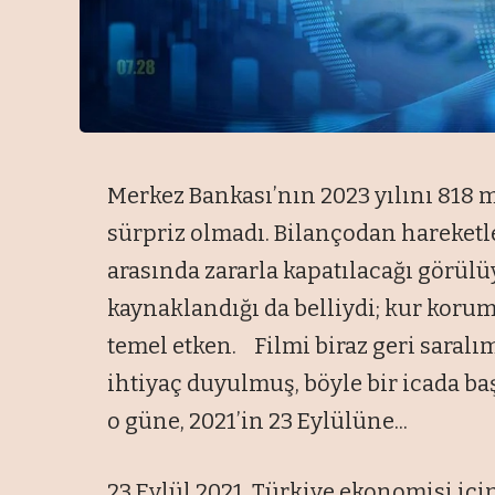
Merkez Bankası’nın 2023 yılını 818 m
sürpriz olmadı. Bilançodan hareketle
arasında zararla kapatılacağı görül
kaynaklandığı da belliydi; kur korum
temel etken. Filmi biraz geri saralı
ihtiyaç duyulmuş, böyle bir icada ba
o güne, 2021’in 23 Eylülüne...
23 Eylül 2021, Türkiye ekonomisi iç