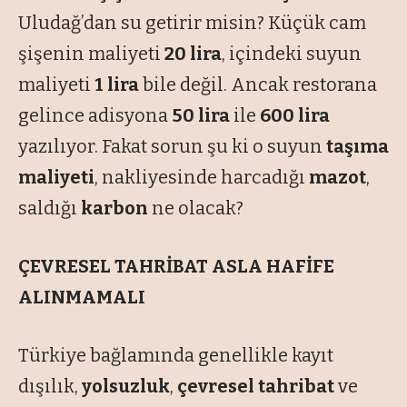
Uludağ’dan su getirir misin? Küçük cam
şişenin maliyeti
20 lira
, içindeki suyun
maliyeti
1 lira
bile değil. Ancak restorana
gelince adisyona
50 lira
ile
600 lira
yazılıyor. Fakat sorun şu ki o suyun
taşıma
maliyeti
, nakliyesinde harcadığı
mazot
,
saldığı
karbon
ne olacak?
ÇEVRESEL TAHRİBAT ASLA HAFİFE
ALINMAMALI
Türkiye bağlamında genellikle kayıt
dışılık,
yolsuzluk
,
çevresel tahribat
ve