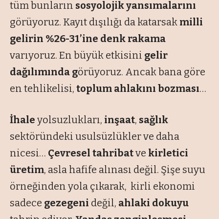
tüm bunların
sosyolojik yansımalarını
görüyoruz. Kayıt dışılığı da katarsak
milli
gelirin %26-31’ine denk rakama
varıyoruz. En büyük etkisini
gelir
dağılımında g
örüyoruz. Ancak bana göre
en tehlikelisi,
toplum ahlakını bozması
…
İhale
yolsuzlukları,
inşaat
,
sağlık
sektöründeki usulsüzlükler ve daha
nicesi…
Çevresel tahribat
ve
kirletici
üretim
, asla hafife alınası değil. Şişe suyu
örneğinden yola çıkarak, kirli ekonomi
sadece
gezegeni
değil,
ahlaki dokuyu