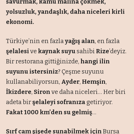
savurmak, kamu malına çökmek,
yolsuzluk, yandaşlık, daha niceleri kirli
ekonomi.
Türkiye’nin en fazla
yağış alan
, en fazla
şelalesi
ve
kaynak suyu
sahibi
Rize
’deyiz.
Bir restorana gittiğinizde,
hangi ilin
suyunu istersiniz
? Çeşme suyunu
kullanabiliyorsun,
Ayder
,
Hemşin
,
İkizdere
,
Siron
ve daha niceleri… Her biri
adeta bir
şelaleyi sofranıza
getiriyor.
Fakat 1000 km’den su gelmiş
…
Sırf cam şişede sunabilmek için
Bursa