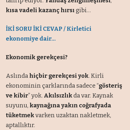
tahrip ediyor.
Yandaş zenginleşmesi
,
kısa vadeli kazanç hırsı
gibi…
İKİ SORU İKİ CEVAP / Kirletici
ekonomiye dair…
Ekonomik gerekçesi?
Aslında
hiçbir gerekçesi yok
. Kirli
ekonominin çarklarında sadece “
gösteriş
ve kibir
” yok.
Akılsızlık
da var. Kaynak
suyunu,
kaynağına yakın coğrafyada
tüketmek
varken uzaktan nakletmek,
aptallıktır.