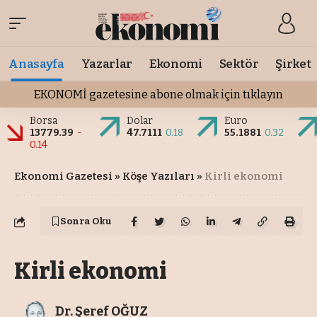
Anasayfa
Yazarlar
Ekonomi
Sektör
Şirket
EKONOMİ gazetesine abone olmak için tıklayın
Borsa
Dolar
Euro
13779.39
-
47.7111
0.18
55.1881
0.32
0.14
Ekonomi Gazetesi
»
Köşe Yazıları
»
Kirli ekonomi
Sonra Oku
Kirli ekonomi
Dr. Şeref OĞUZ