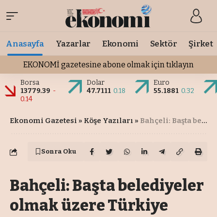
Anasayfa
Yazarlar
Ekonomi
Sektör
Şirket
EKONOMİ gazetesine abone olmak için tıklayın
Borsa
Dolar
Euro
13779.39
-
47.7111
0.18
55.1881
0.32
0.14
Ekonomi Gazetesi
»
Köşe Yazıları
»
Bahçeli: Başta belediyeler olmak üzere Türkiye hukuki davalardan süratle kurtulmalı
Sonra Oku
Bahçeli: Başta belediyeler
olmak üzere Türkiye