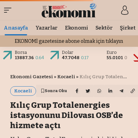
Anasayfa
Yazarlar
Ekonomi
Sektör
Şirket
EKONOMİ gazetesine abone olmak için tıklayın
Borsa
Dolar
Euro
13887.36
0.64
47.7048
0.17
55.0101
0
Ekonomi Gazetesi
»
Kocaeli
»
Kılıç Grup Totalenergies istasyonunu Dilovası OSB’de hizmete açtı
Kocaeli
Sonra Oku
Kılıç Grup Totalenergies
istasyonunu Dilovası OSB’de
hizmete açtı