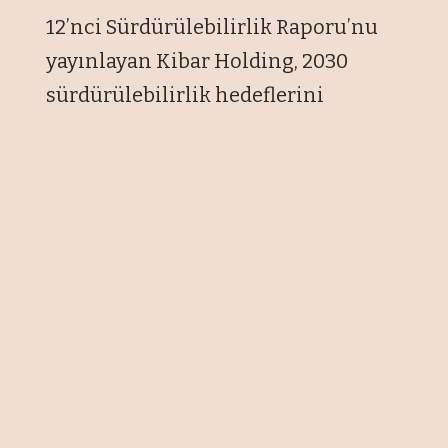
12’nci Sürdürülebilirlik Raporu’nu
yayınlayan Kibar Holding, 2030
sürdürülebilirlik hedeflerini
belirledi.
Yenilenebilir enerji tesisi
yatırımlarına devam eden Kibar
Topluluğu Şirketleri, kullandıkları
ham maddenin yüzde 34,5’ini geri
kazandı ve atıkların geri kazanım
oranını yüzde 99,3’e yükseltti. Geri
dönüştürülen hammadde miktarı
son beş yılda yüzde 26 oranında arttı.