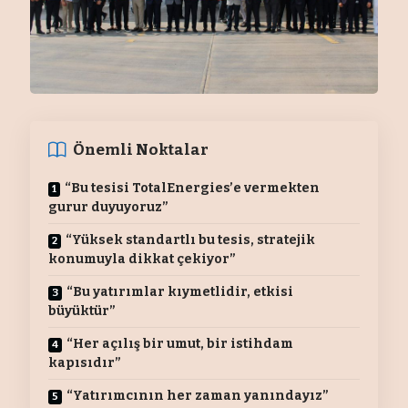
Önemli Noktalar
“Bu tesisi TotalEnergies’e vermekten
gurur duyuyoruz”
“Yüksek standartlı bu tesis, stratejik
konumuyla dikkat çekiyor”
“Bu yatırımlar kıymetlidir, etkisi
büyüktür”
“Her açılış bir umut, bir istihdam
kapısıdır”
“Yatırımcının her zaman yanındayız”