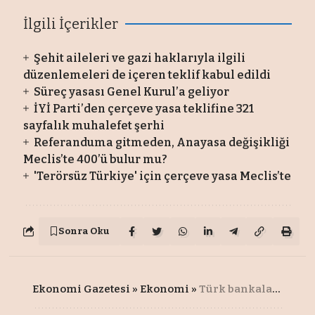
İlgili İçerikler
Şehit aileleri ve gazi haklarıyla ilgili
düzenlemeleri de içeren teklif kabul edildi
Süreç yasası Genel Kurul’a geliyor
İYİ Parti’den çerçeve yasa teklifine 321
sayfalık muhalefet şerhi
Referanduma gitmeden, Anayasa değişikliği
Meclis’te 400’ü bulur mu?
'Terörsüz Türkiye' için çerçeve yasa Meclis’te
Sonra Oku
Ekonomi Gazetesi
»
Ekonomi
»
Türk bankaları Suriye’de şube açacak