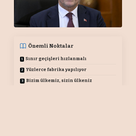
Önemli Noktalar
Sınır geçişleri hızlanmalı
Yüzlerce fabrika yapılıyor
Bizim ülkemiz, sizin ülkeniz
MARUF BUZCUGİL
Gaziantep’te düzenlenen Anadolu
Ajansı Kent Ekonomileri Zirvesi