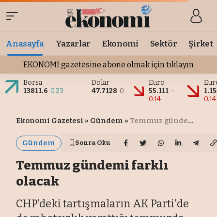
Anasayfa
Yazarlar
Ekonomi
Sektör
Şirket
EKONOMİ gazetesine abone olmak için tıklayın
Borsa
Dolar
Euro
Eur
13811.6
0.23
47.7128
0
55.111
-
1.1
0.14
0.14
Ekonomi Gazetesi
»
Gündem
»
Temmuz gündemi farklı olacak
Gündem
Sonra Oku
Temmuz gündemi farklı
olacak
CHP’deki tartışmaların AK Parti'de