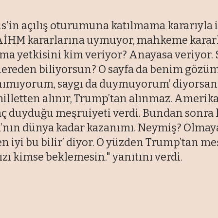
'in açılış oturumuna katılmama kararıyla i
AİHM kararlarına uymuyor, mahkeme kararl
yetkisini kim veriyor? Anayasa veriyor. Sen
nereden biliyorsun? O sayfa da benim göz
nımıyorum, saygı da duymuyorum’ diyorsan.
milletten alınır, Trump’tan alınmaz. Amerik
aç duyduğu meşruiyeti verdi. Bundan sonra h
ka’nın dünya kadar kazanımı. Neymiş? Olmay
en iyi bu bilir’ diyor. O yüzden Trump’tan m
 kimse beklemesin." yanıtını verdi.