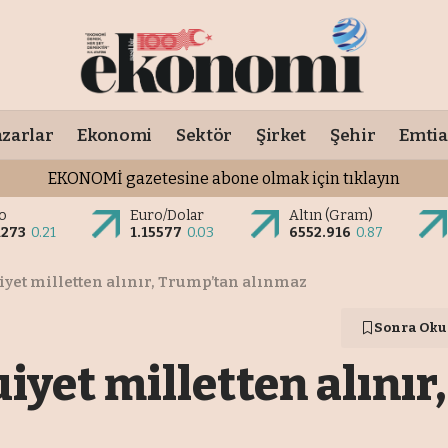
zarlar
Ekonomi
Sektör
Şirket
Şehir
Emtia
EKONOMİ gazetesine abone olmak için tıklayın
o
Euro/Dolar
Altın (Gram)
1273
0.21
1.15577
0.03
6552.916
0.87
iyet milletten alınır, Trump’tan alınmaz
Sonra Oku
iyet milletten alını