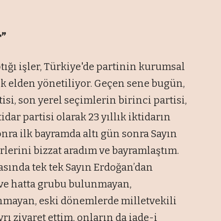
r”
ığı işler, Türkiye'de partinin kurumsal
ek elden yönetiliyor. Geçen sene bugün,
i, son yerel seçimlerin birinci partisi,
dar partisi olarak 23 yıllık iktidarın
ra ilk bayramda altı gün sonra Sayın
erlerini bizzat aradım ve bayramlaştım.
asında tek tek Sayın Erdoğan’dan
 ve hatta grubu bulunmayan,
unmayan, eski dönemlerde milletvekili
rı ziyaret ettim, onların da iade-i