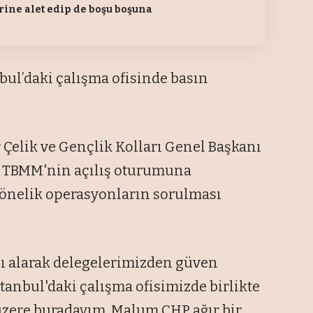
rine alet edip de boşu boşuna
bul’daki çalışma ofisinde basın
r Çelik ve Gençlik Kolları Genel Başkanı
nin TBMM'nin açılış oturumuna
yönelik operasyonların sorulması
nı alarak delegelerimizden güven
stanbul'daki çalışma ofisimizde birlikte
 üzere buradayım. Malum CHP ağır bir