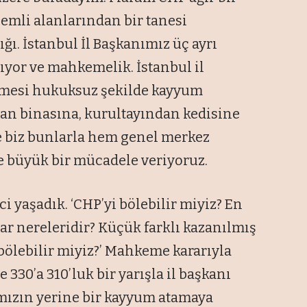
nemli alanlarından bir tanesi
ğı. İstanbul İl Başkanımız üç ayrı
nıyor ve mahkemelik. İstanbul il
mesi hukuksuz şekilde kayyum
dan binasına, kurultayından kedisine
ve biz bunlarla hem genel merkez
e büyük bir mücadele veriyoruz.
ci yaşadık. ‘CHP’yi bölebilir miyiz? En
ar nereleridir? Küçük farklı kazanılmış
 bölebilir miyiz?’ Mahkeme kararıyla
330’a 310’luk bir yarışla il başkanı
nımızın yerine bir kayyum atamaya