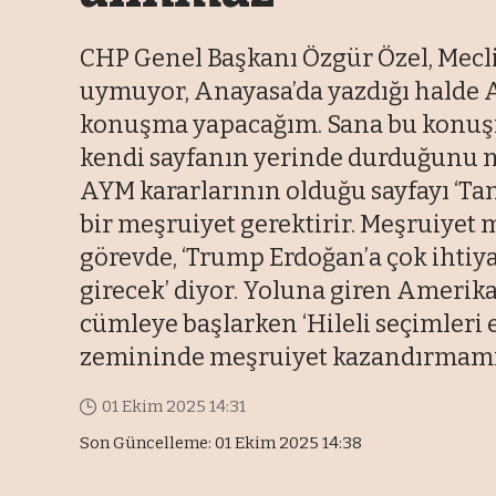
CHP Genel Başkanı Özgür Özel, Meclis
uymuyor, Anayasa’da yazdığı halde 
konuşma yapacağım. Sana bu konuşma 
kendi sayfanın yerinde durduğunu 
AYM kararlarının olduğu sayfayı ‘Ta
bir meşruiyet gerektirir. Meşruiyet 
görevde, ‘Trump Erdoğan’a çok ihtiy
girecek’ diyor. Yoluna giren Ameri
cümleye başlarken ‘Hileli seçimleri 
zemininde meşruiyet kazandırmamızı
01 Ekim 2025 14:31
Son Güncelleme: 01 Ekim 2025 14:38