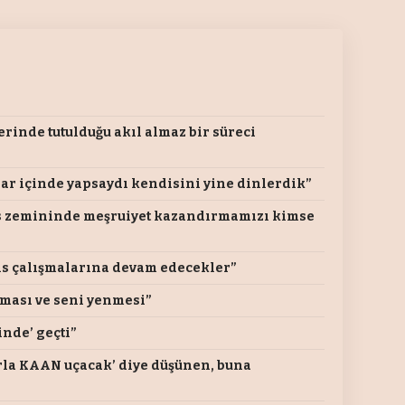
rinde tutulduğu akıl almaz bir süreci
lar içinde yapsaydı kendisini yine dinlerdik”
is zemininde meşruiyet kazandırmamızı kimse
is çalışmalarına devam edecekler”
ması ve seni yenmesi”
nde’ geçti”
torla KAAN uçacak’ diye düşünen, buna