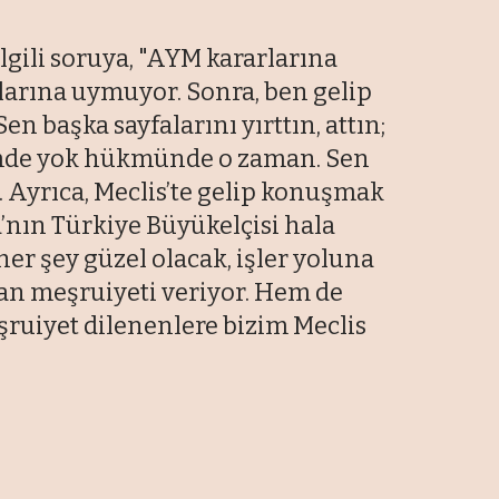
lgili soruya, "AYM kararlarına
arına uymuyor. Sonra, ben gelip
 başka sayfalarını yırttın, attın;
ümde yok hükmünde o zaman. Sen
 Ayrıca, Meclis’te gelip konuşmak
a’nın Türkiye Büyükelçisi hala
er şey güzel olacak, işler yoluna
an meşruiyeti veriyor. Hem de
eşruiyet dilenenlere bizim Meclis