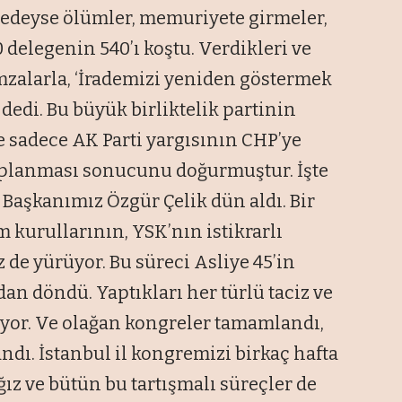
eredeyse ölümler, memuriyete girmeler,
delegenin 540’ı koştu. Verdikleri ve
mzalarla, ‘İrademizi yeniden göstermek
dedi. Bu büyük birliktelik partinin
 sadece AK Parti yargısının CHP’ye
ıplanması sonucunu doğurmuştur. İşte
 Başkanımız Özgür Çelik dün aldı. Bir
kurullarının, YSK’nın istikrarlı
 de yürüyor. Bu süreci Asliye 45’in
an döndü. Yaptıkları her türlü taciz ve
üyor. Ve olağan kongreler tamamlandı,
dı. İstanbul il kongremizi birkaç hafta
ız ve bütün bu tartışmalı süreçler de