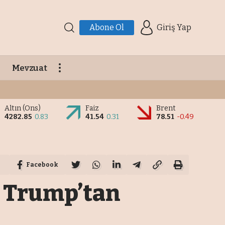
Abone Ol
Giriş Yap
Mevzuat
Altın (Ons)
Faiz
Brent
4282.85
0.83
41.54
0.31
78.51
-0.49
Facebook
r, Trump’tan