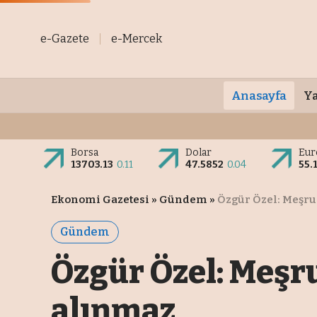
e-Gazete
e-Mercek
Anasayfa
Ya
Borsa
Dolar
Eur
13703.13
0.11
47.5852
0.04
55.
Ekonomi Gazetesi
»
Gündem
»
Özgür Özel: Meşru
Gündem
Özgür Özel: Meşru
alınmaz