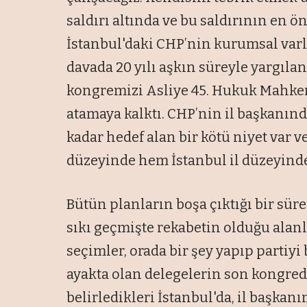
saldırı altında ve bu saldırının en ö
İstanbul'daki CHP’nin kurumsal varlı
davada 20 yılı aşkın süreyle yargıla
kongremizi Asliye 45. Hukuk Mahke
atamaya kalktı. CHP’nin il başkanın
kadar hedef alan bir kötü niyet var 
düzeyinde hem İstanbul il düzeyind
Bütün planların boşa çıktığı bir süre
sıkı geçmişte rekabetin olduğu alanl
seçimler, orada bir şey yapıp partiyi
ayakta olan delegelerin son kongrede 
belirledikleri İstanbul'da, il başka