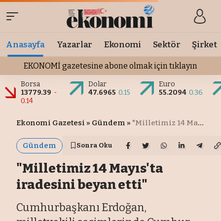
Anasayfa
Yazarlar
Ekonomi
Sektör
Şirket
EKONOMİ gazetesine abone olmak için tıklayın
Borsa
Dolar
Euro
13779.39
-
47.6965
0.15
55.2094
0.36
0.14
Ekonomi Gazetesi
»
Gündem
»
"Milletimiz 14 Mayıs'ta iradesini beyan etti"
Gündem
Sonra Oku
"Milletimiz 14 Mayıs'ta
iradesini beyan etti"
Cumhurbaşkanı Erdoğan,