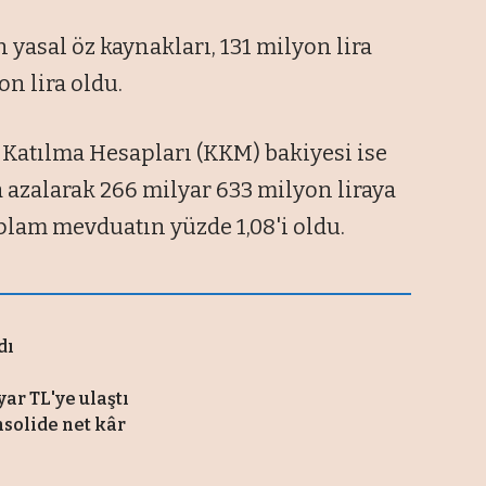
yasal öz kaynakları, 131 milyon lira
on lira oldu.
 Katılma Hesapları (KKM) bakiyesi ise
a azalarak 266 milyar 633 milyon liraya
plam mevduatın yüzde 1,08'i oldu.
dı
ar TL'ye ulaştı
nsolide net kâr