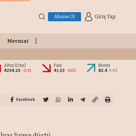
Abone Ol
Giriş Yap
Mevzuat
Altın (Ons)
Faiz
Brent
4234.23
-0.31
41.53
-0.02
82.4
4.44
Facebook
lyar liraya düştü.