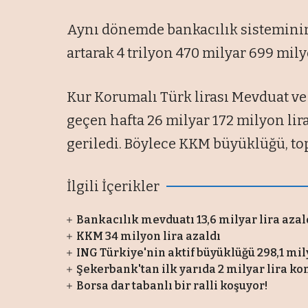
Aynı dönemde bankacılık sisteminin 
artarak 4 trilyon 470 milyar 699 mily
Kur Korumalı Türk lirası Mevduat ve
geçen hafta 26 milyar 172 milyon lir
geriledi. Böylece KKM büyüklüğü, to
İlgili İçerikler
Bankacılık mevduatı 13,6 milyar lira azal
KKM 34 milyon lira azaldı
ING Türkiye'nin aktif büyüklüğü 298,1 mily
Şekerbank'tan ilk yarıda 2 milyar lira ko
Borsa dar tabanlı bir ralli koşuyor!