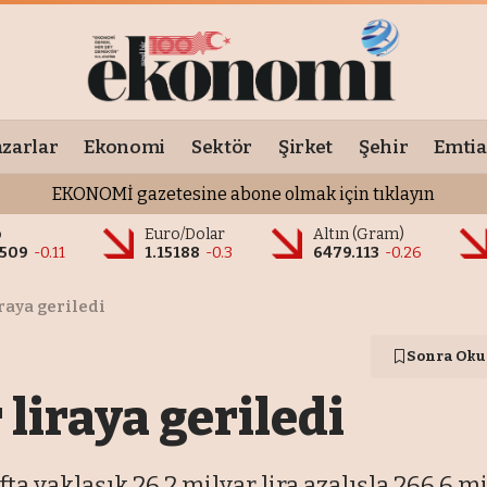
zarlar
Ekonomi
Sektör
Şirket
Şehir
Emtia
EKONOMİ gazetesine abone olmak için tıklayın
o
Euro/Dolar
Altın (Gram)
9509
-0.11
1.15188
-0.3
6479.113
-0.26
raya geriledi
Sonra Oku
liraya geriledi
 yaklaşık 26,2 milyar lira azalışla 266,6 mi