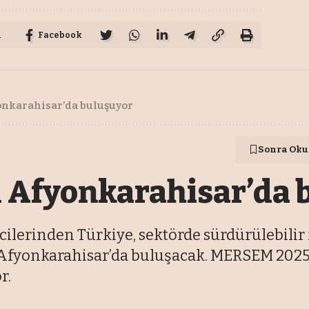
u
Facebook
yonkarahisar’da buluşuyor
Sonra Oku
ü Afyonkarahisar’da 
ilerinden Türkiye, sektörde sürdürülebilir 
yonkarahisar’da buluşacak. MERSEM 2025 il
r.