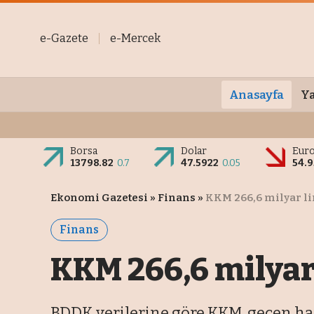
e-Gazete
e-Mercek
Anasayfa
Ya
Borsa
Dolar
Eur
13798.82
0.7
47.5922
0.05
54.
Ekonomi Gazetesi
»
Finans
»
KKM 266,6 milyar li
Finans
KKM 266,6 milyar 
BDDK verilerine göre KKM, geçen hafta