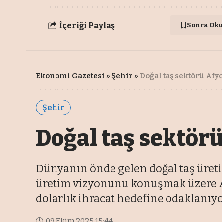
İçeriği Paylaş
Sonra Ok
Ekonomi Gazetesi
»
Şehir
»
Doğal taş sektörü Af
Şehir
Doğal taş sektör
Dünyanın önde gelen doğal taş üretic
üretim vizyonunu konuşmak üzere Af
dolarlık ihracat hedefine odaklanıyo
09 Ekim 2025 15:44