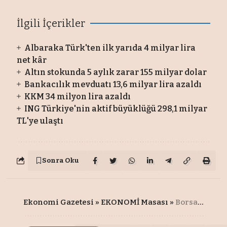
İlgili İçerikler
Albaraka Türk'ten ilk yarıda 4 milyar lira
net kâr
Altın stokunda 5 aylık zarar 155 milyar dolar
Bankacılık mevduatı 13,6 milyar lira azaldı
KKM 34 milyon lira azaldı
ING Türkiye'nin aktif büyüklüğü 298,1 milyar
TL'ye ulaştı
Sonra Oku
Ekonomi Gazetesi
»
EKONOMİ Masası
»
Borsa yükselmeye devam edecek mi?