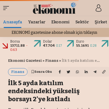
Anasayfa
Yazarlar
Ekonomi
Sektör
Şirket
EKONOMİ gazetesine abone olmak için tıklayın
Borsa
Dolar
Euro
13711.88
-
47.704
0.17
55.1691
0.28
0.63
Ekonomi Gazetesi
»
Finans
»
İlk 5 ayda katılım endeksindeki yükseliş borsayı 2'ye katladı
Finans
Sonra Oku
İlk 5 ayda katılım
endeksindeki yükseliş
borsayı 2'ye katladı