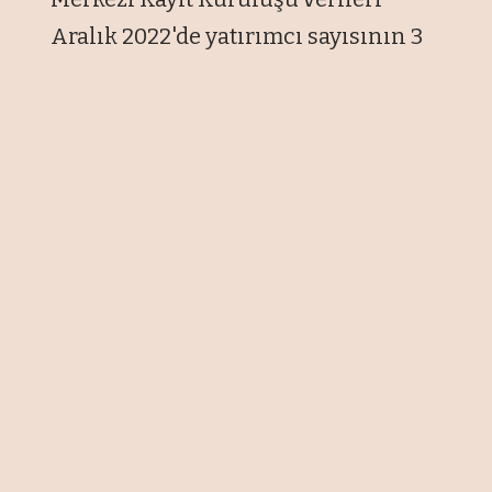
Aralık 2022'de yatırımcı sayısının 3
milyon 783 bin 487'ye yükseldiğini
ortaya koyarken Aralık 2021'e göre 1
milyon 428 bin 417 yeni yatırımcının
borsaya geldiğini gösterdi. Yerli
yatırımcı sayısı ise Aralık 2021'de 2
milyon 341 bin 923 iken Aralık
2022'de 3 milyon 766 bin 444'e çıktı
ve 1 milyon 424 bin 521 kişi arttı.
Borsa İstanbul'da yerli yatırımcının
portföy değeri de Aralık 2022'de 1
trilyon 835 milyar 562 milyon liraya