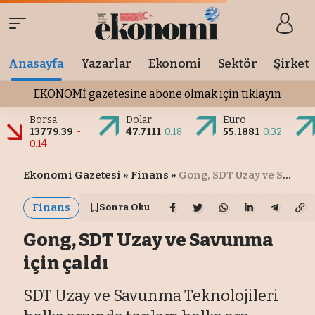
Anasayfa
Yazarlar
Ekonomi
Sektör
Şirket
EKONOMİ gazetesine abone olmak için tıklayın
Borsa
Dolar
Euro
13779.39
-
47.7111
0.18
55.1881
0.32
0.14
Ekonomi Gazetesi
»
Finans
»
Gong, SDT Uzay ve Savunma için çaldı
Finans
Sonra Oku
Gong, SDT Uzay ve Savunma
için çaldı
SDT Uzay ve Savunma Teknolojileri