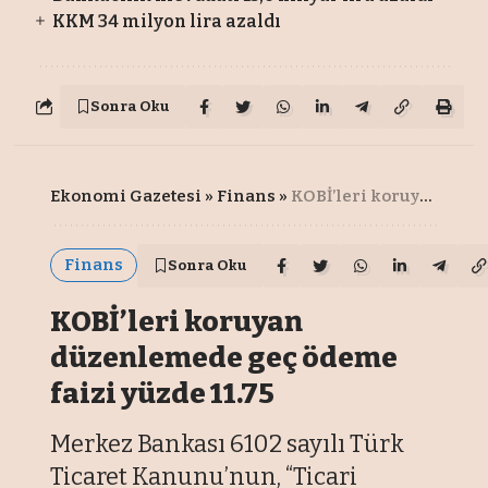
KKM 34 milyon lira azaldı
Sonra Oku
Ekonomi Gazetesi
»
Finans
»
KOBİ’leri koruyan düzenlemede geç ödeme faizi yüzde 11.75
Finans
Sonra Oku
KOBİ’leri koruyan
düzenlemede geç ödeme
faizi yüzde 11.75
Merkez Bankası 6102 sayılı Türk
Ticaret Kanunu’nun, “Ticari