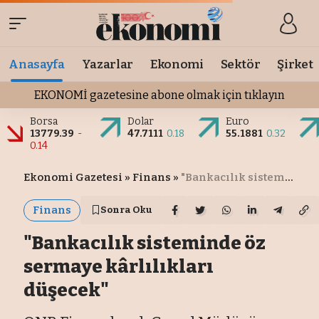
Anasayfa
Yazarlar
Ekonomi
Sektör
Şirket
EKONOMİ gazetesine abone olmak için tıklayın
Borsa
Dolar
Euro
13779.39
-
47.7111
0.18
55.1881
0.32
0.14
Ekonomi Gazetesi
»
Finans
»
"Bankacılık sisteminde öz sermaye kârlılıkları düşecek"
Finans
Sonra Oku
"Bankacılık sisteminde öz
sermaye kârlılıkları
düşecek"