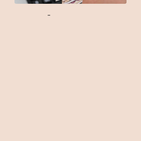
Hüseyin GÖKÇE
Merkez Bankası, Türk Ticaret
Kanunu uyarınca mal ve hizmet
tedarikinde alacaklıya yapılan geç
ödemelerde, uygulanacak faiz
oranını yüzde 11.75 olarak belirledi.
Avrupa Birliği mevzuatına uyum
kapsamında özellikle küçük
üreticilerin, korunması amacıyla
Türk Ticaret Kanunu’nda bir