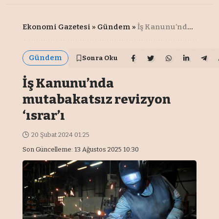
Ekonomi Gazetesi
»
Gündem
»
İş Kanunu’nda mutabakatsız revizyon ‘ısrar’ı
Gündem
Sonra Oku
İş Kanunu’nda
mutabakatsız revizyon
‘ısrar’ı
20 Şubat 2024 01:25
Son Güncelleme: 13 Ağustos 2025 10:30