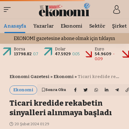
Anasayfa
Yazarlar
Ekonomi
Sektör
Şirket
EKONOMİ gazetesine abone olmak için tıklayın
Borsa
Dolar
Euro
13798.82
0.7
47.5929
0.05
54.9609
-
0.09
Ekonomi Gazetesi
»
Ekonomi
»
Ticari kredide rekabetin sinyalleri alınmaya başladı
Ekonomi
Sonra Oku
Ticari kredide rekabetin
sinyalleri alınmaya başladı
20 Şubat 2024 01:29