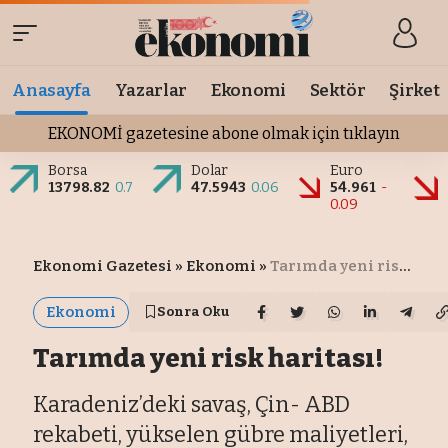
Anasayfa
Yazarlar
Ekonomi
Sektör
Şirket
EKONOMİ gazetesine abone olmak için tıklayın
Borsa
Dolar
Euro
13798.82
0.7
47.5943
0.06
54.961
-
0.09
Ekonomi Gazetesi
»
Ekonomi
»
Tarımda yeni risk haritası!
Ekonomi
Sonra Oku
Tarımda yeni risk haritası!
Karadeniz’deki savaş, Çin- ABD
rekabeti, yükselen gübre maliyetleri,