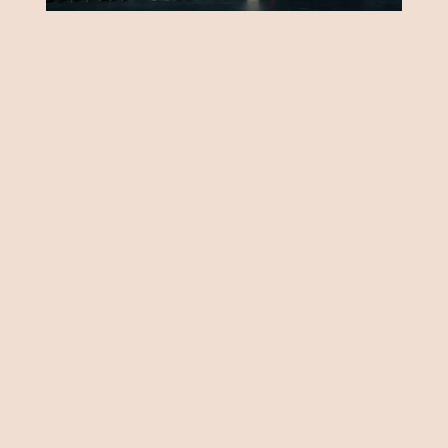
Cumhurbaşkanı Recep Tayyip
Erdoğan, Beştepe Millet Kongre ve
Kültür Merkezi'nde düzenlenen
Türk Kızılay Ödülleri Töreni'ne
katıldı.
Erdoğan, burada yaptığı konuşmada,
Türk Kızılay'ın 158. yaş gününün
ülke, millet, sivil toplum camiası ve
tüm insanlık için hayırlara vesile
olmasını diledi.