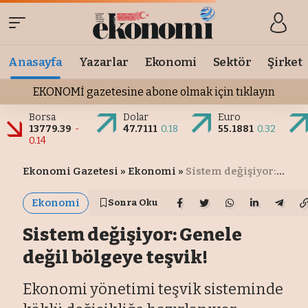
Anasayfa
Yazarlar
Ekonomi
Sektör
Şirket
EKONOMİ gazetesine abone olmak için tıklayın
Borsa
Dolar
Euro
13779.39
-
47.7111
0.18
55.1881
0.32
0.14
Ekonomi Gazetesi
»
Ekonomi
»
Sistem değişiyor: Genele değil bölgeye teşvik!
Ekonomi
Sonra Oku
Sistem değişiyor: Genele
değil bölgeye teşvik!
Ekonomi yönetimi teşvik sisteminde