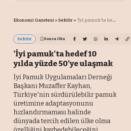
Ekonomi Gazetesi
»
Sektör
»
'İyi pamuk'ta hedef 10 yılda yüzde 50’ye ulaşmak
Sektör
Sonra Oku
'İyi pamuk'ta hedef 10
yılda yüzde 50’ye ulaşmak
İyi Pamuk Uygulamaları Derneği
Başkanı Muzaffer Kayhan,
Türkiye'nin sürdürülebilir pamuk
üretimine adaptasyonunu
hızlandırmaması halinde
dünyada tercih edilen ülke olma
özelliğini kaybedebileceğini