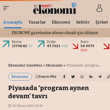
Anasayfa
Yazarlar
Ekonomi
Sektör
Şirket
EKONOMİ gazetesine abone olmak için tıklayın
Borsa
Dolar
Euro
13798.82
0.7
47.7021
0.16
54.9975
-
0.03
Ekonomi Gazetesi
»
Ekonomi
»
Piyasada ‘program aynen devam’ tavrı
Ekonomi
Sonra Oku
Piyasada ‘program aynen
devam’ tavrı
02 Nisan 2024 02:36