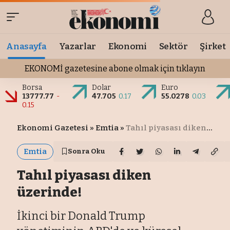
Anasayfa
Yazarlar
Ekonomi
Sektör
Şirket
EKONOMİ gazetesine abone olmak için tıklayın
Borsa
Dolar
Euro
13777.77
-
47.705
0.17
55.0278
0.03
0.15
Ekonomi Gazetesi
»
Emtia
»
Tahıl piyasası diken üzerinde!
Emtia
Sonra Oku
Tahıl piyasası diken
üzerinde!
İkinci bir Donald Trump