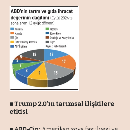
■ Trump 2.0’ın tarımsal ilişkilere
etkisi
■ ABD-
Çin:
Amerikan soya fasulyesi ve