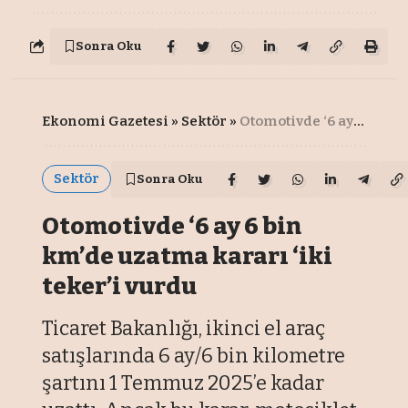
Sonra Oku
Ekonomi Gazetesi
»
Sektör
»
Otomotivde ‘6 ay 6 bin km’de uzatma kararı ‘iki teker’i vurdu
Sektör
Sonra Oku
Otomotivde ‘6 ay 6 bin
km’de uzatma kararı ‘iki
teker’i vurdu
Ticaret Bakanlığı, ikinci el araç
satışlarında 6 ay/6 bin kilometre
şartını 1 Temmuz 2025’e kadar