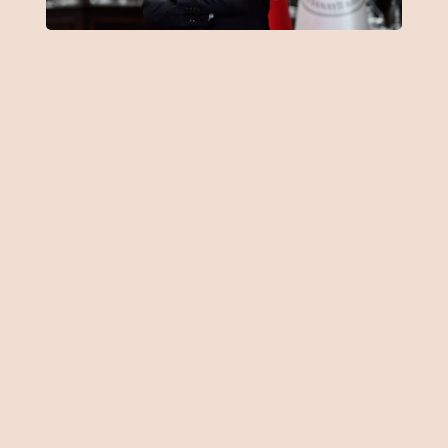
Cumhurbaşkanlığı Savunma Sanayii
Başkanı Haluk Görgün, sosyal medya
hesabından yaptığı paylaşımda,
savunma ve havacılık sanayisinin
mayıs ayında güçlü büyümesini
sürdürdüğünü belirtti.
2026 yılı mayıs ayında savunma ve
havacılık sanayisinin, geçen yılın
aynı ayına göre yüzde 33,9 artışla 992
milyon dolar ihracat
gerçekleştirdiğini bildiren Görgün,