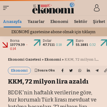
Anasayfa
Yazarlar
Ekonomi
Sektör
Şirket
EKONOMİ gazetesine abone olmak için tıklayın
Borsa
Dolar
Euro
13779.39
-
47.7111
0.18
55.1881
0.32
0.14
Ekonomi Gazetesi
»
Ekonomi
»
KKM, 72 milyon lira azaldı
Ekonomi
Sonra Oku
KKM, 72 milyon lira azaldı
BDDK'nin haftalık verilerine göre,
kur korumalı Türk lirası mevduat ve
katılma hesapları, 72 milyon lira