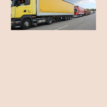
Önemli Noktalar
UND Başkanı Aras: İhracata olumsuz
yansır
AYSEL YÜCEL / İSTANBUL
Akaryakıt piyasasında rekabet
eşitliğinin sağlanması ve kayıt dışı