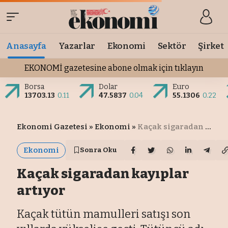
Anasayfa
Yazarlar
Ekonomi
Sektör
Şirket
EKONOMİ gazetesine abone olmak için tıklayın
Borsa
Dolar
Euro
13703.13
0.11
47.5837
0.04
55.1306
0.22
Ekonomi Gazetesi
»
Ekonomi
»
Kaçak sigaradan kayıplar artıyor
Ekonomi
Sonra Oku
Kaçak sigaradan kayıplar
artıyor
Kaçak tütün mamulleri satışı son