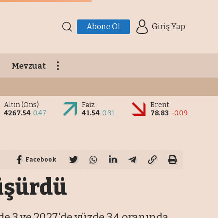
Abone Ol
Giriş Yap
Mevzuat
Altın (Ons)
Faiz
Brent
4267.54
0.47
41.54
0.31
78.83
-0.09
Facebook
düşürdü
 3 ve 2027'de yüzde 3,4 oranında