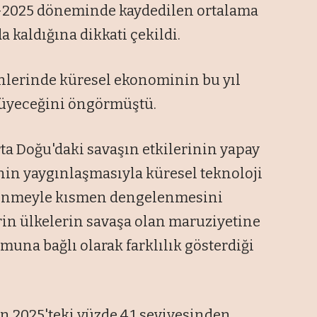
4-2025 döneminde kaydedilen ortalama
 kaldığına dikkati çekildi.
nlerinde küresel ekonominin bu yıl
üyüyeceğini öngörmüştü.
a Doğu'daki savaşın etkilerinin yapay
inin yaygınlaşmasıyla küresel teknoloji
lenmeyle kısmen dengelenmesini
erin ülkelerin savaşa olan maruziyetine
muna bağlı olarak farklılık gösterdiği
 2025'teki yüzde 4,1 seviyesinden