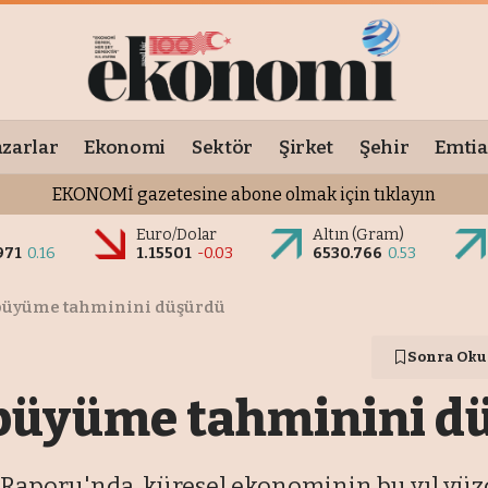
zarlar
Ekonomi
Sektör
Şirket
Şehir
Emtia
EKONOMİ gazetesine abone olmak için tıklayın
Euro/Dolar
Altın (Gram)
971
0.16
1.15501
-0.03
6530.766
0.53
n büyüme tahminini düşürdü
Sonra Oku
n büyüme tahminini 
oru'nda, küresel ekonominin bu yıl yüzde