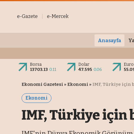
e-Gazete
e-Mercek
Anasayfa
Ya
Borsa
Dolar
Euro
13703.13
0.11
47.595
0.06
55.0
Ekonomi Gazetesi
»
Ekonomi
»
IMF, Türkiye içi
Ekonomi
IMF, Türkiye içi
IMF'nin Dünya Ekonomik Görünüm Rap