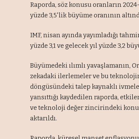
Raporda, söz konusu oranların 202
yüzde 3,5'lik büyüme oranının altında
IMF, nisan ayında yayımladığı tahmi
yüzde 3,1 ve gelecek yıl yüzde 3,2 b
Büyümedeki ılımlı yavaşlamanın, Ort
zekadaki ilerlemeler ve bu teknoloj
döngüsündeki talep kaynaklı ivme
yansıttığı kaydedilen raporda, etkil
ve teknoloji değer zincirindeki konu
aktarıldı.
Raporda, küresel manşet enflasyonun