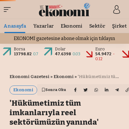
Anasayfa
Yazarlar
Ekonomi
Sektör
Şirket
EKONOMİ gazetesine abone olmak için tıklayın
Borsa
Dolar
Euro
13798.82
0.7
47.6398
0.03
54.9472
-
0.12
Ekonomi Gazetesi
»
Ekonomi
»
'Hükümetimiz tüm imkanlarıyla reel sektörümüzün yanında'
Ekonomi
Sonra Oku
'Hükümetimiz tüm
imkanlarıyla reel
sektörümüzün yanında'