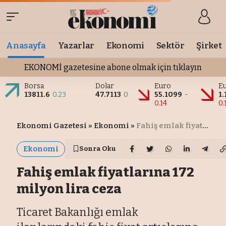
Anasayfa
Yazarlar
Ekonomi
Sektör
Şirket
EKONOMİ gazetesine abone olmak için tıklayın
Borsa
Dolar
Euro
Eu
13811.6
0.23
47.7113
0
55.1099
-
1.
0.14
0.
Ekonomi Gazetesi
»
Ekonomi
»
Fahiş emlak fiyatlarına 172 milyon lira ceza
Ekonomi
Sonra Oku
Fahiş emlak fiyatlarına 172
milyon lira ceza
Ticaret Bakanlığı emlak