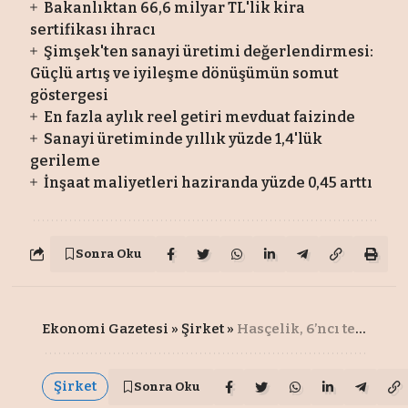
Bakanlıktan 66,6 milyar TL'lik kira
sertifikası ihracı
Şimşek'ten sanayi üretimi değerlendirmesi:
Güçlü artış ve iyileşme dönüşümün somut
göstergesi
En fazla aylık reel getiri mevduat faizinde
Sanayi üretiminde yıllık yüzde 1,4'lük
gerileme
İnşaat maliyetleri haziranda yüzde 0,45 arttı
Sonra Oku
Ekonomi Gazetesi
»
Şirket
»
Hasçelik, 6’ncı tesisini Bilecik'te devreye aldı
Şirket
Sonra Oku