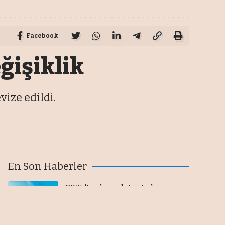
Facebook
ğişiklik
ize edildi.
En Son Haberler
2025'te akaryakıt satışlarının
yüzde 25,7'si Petrol Ofisi
Grubu'ndan
07/08/2026