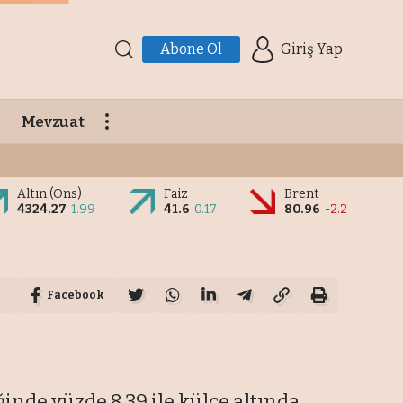
Abone Ol
Giriş Yap
Mevzuat
Altın (Ons)
Faiz
Brent
4324.27
1.99
41.6
0.17
80.96
-2.2
Facebook
ğinde yüzde 8,39 ile külçe altında