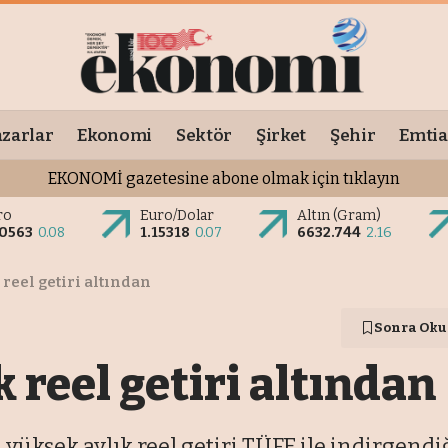
zarlar
Ekonomi
Sektör
Şirket
Şehir
Emtia
EKONOMİ gazetesine abone olmak için tıklayın
ro
Euro/Dolar
Altın (Gram)
.0563
0.08
1.15318
0.07
6632.744
2.16
reel getiri altından
Sonra Oku
 reel getiri altından
 yüksek aylık reel getiri TÜFE ile indirgendi