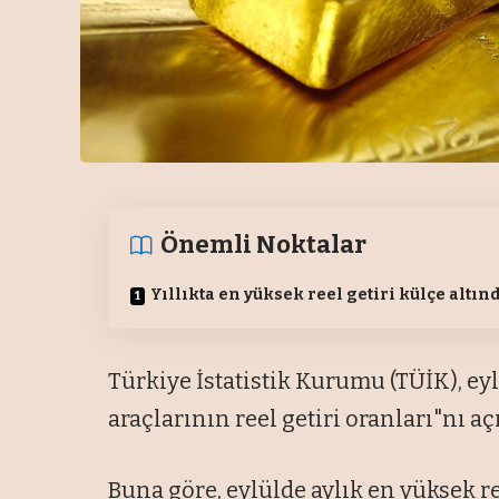
Önemli Noktalar
Yıllıkta en yüksek reel getiri külçe altın
Türkiye İstatistik Kurumu (TÜİK), eyl
araçlarının reel getiri oranları"nı aç
Buna göre, eylülde aylık en yüksek ree