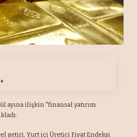
da
ül ayına ilişkin "finansal yatırım
ıkladı.
l getiri, Yurt içi Üretici Fiyat Endeksi