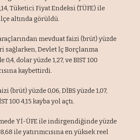
14, Tüketici Fiyat Endeksi (TÜFE) ile
ülçe altında görüldü.
araçlarından mevduat faizi (brüt) yüzde
iri sağlarken, Devlet İç Borçlanma
 0,4, dolar yüzde 1,27, ve BIST 100
ısına kaybettirdi.
zi (brüt) yüzde 0,06, DİBS yüzde 1,07,
ST 100 4,15 kayba yol açtı.
irmede Yİ-ÜFE ile indirgendiğinde yüzde
8,68 ile yatırımcısına en yüksek reel