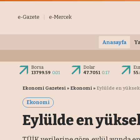
e-Gazete
e-Mercek
Anasayfa
Ya
Borsa
Dolar
Eu
13799.59
0.01
47.7051
0.17
55
Ekonomi Gazetesi
»
Ekonomi
»
Eylülde en yüksek 
Ekonomi
Eylülde en yüksek
TÜİK verilerine göre, eylül ayında en