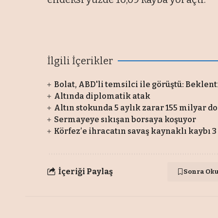
İlgili İçerikler
Bolat, ABD'li temsilci ile görüştü: Beklent
Altında diplomatik atak
Altın stokunda 5 aylık zarar 155 milyar do
Sermayeye sıkışan borsaya koşuyor
Körfez’e ihracatın savaş kaynaklı kaybı 3
İçeriği Paylaş
Sonra Ok