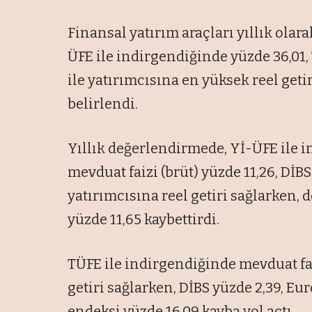
Finansal yatırım araçları yıllık olar
ÜFE ile indirgendiğinde yüzde 36,01,
ile yatırımcısına en yüksek reel geti
belirlendi.
Yıllık değerlendirmede, Yİ-ÜFE ile 
mevduat faizi (brüt) yüzde 11,26, DİB
yatırımcısına reel getiri sağlarken, d
yüzde 11,65 kaybettirdi.
TÜFE ile indirgendiğinde mevduat fai
getiri sağlarken, DİBS yüzde 2,39, Eur
endeksi yüzde 16,09 kayba yol açtı.