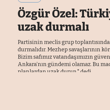
Özgür Özel: Türk
uzak durmalı
Partisinin meclis grup toplantısınd
durmalıdır. Mezhep savaşlarının kör
Bizim safımız vatandaşımızın güvenl
Ankara’nın gündemi olamaz. Bu mace
planlardan uzak durun." dedi.
04 Aralık 2024 07:59
Son Güncelleme: 11 Ağustos 2025 16:15