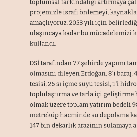
toplumsal farkındalığı artırmaya çalı
projemizle israfı önlemeyi, kaynakl
amaçlıyoruz. 2053 yılı için belirled
ulaşıncaya kadar bu mücadelemizi kar
kullandı.
DSİ tarafından 77 şehirde yapımı ta
olmasını dileyen Erdoğan, 8'i baraj, 48'
tesisi, 26'sı içme suyu tesisi, 1'i hidr
toplulaştırma ve tarla içi geliştirme 
olmak üzere toplam yatırım bedeli 98
metreküp hacminde su depolama kapa
147 bin dekarlık arazinin sulamaya aç