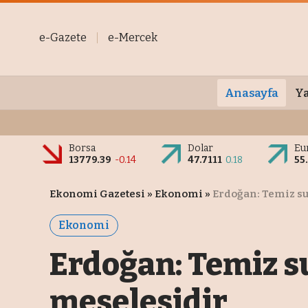
e-Gazete
e-Mercek
Anasayfa
Ya
Borsa
Dolar
Eu
13779.39
-0.14
47.7111
0.18
55
Ekonomi Gazetesi
»
Ekonomi
»
Erdoğan: Temiz su
Ekonomi
Erdoğan: Temiz s
meselesidir