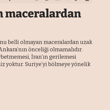
an maceralardan
sonu belli olmayan maceralardan uzak
Ankara’nın önceliği olmamalıdır.
ybetmemesi, İran’ın gerilemesi
z yoktur. Suriye’yi bölmeye yönelik
En Son Haberler