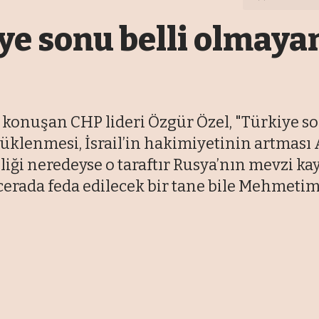
iye sonu belli olmay
a konuşan CHP lideri Özgür Özel, "Türkiye 
üklenmesi, İsrail’in hakimiyetinin artması 
iği neredeyse o taraftır Rusya’nın mevzi ka
rada feda edilecek bir tane bile Mehmetimi