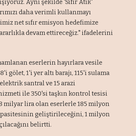
şıyoruz. Aynı şekilde 'Sıfır Atık'
arımızı daha verimli kullanmayı
iğimiz net sıfır emisyon hedefimize
arlıkla devam ettireceğiz." ifadelerini
mamlanan eserlerin hayırlara vesile
i gölet, 1'i yer altı barajı, 115'i sulama
oelektrik santral ve 15 arazi
hizmeti ile 350'si taşkın kontrol tesisi
 milyar lira olan eserlerle 185 milyon
sitesinin geliştirileceğini, 1 milyon
ılacağını belirtti.