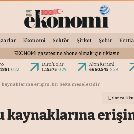
zarlar
Ekonomi
Sektör
Şirket
Şehir
Emtia
EKONOMİ gazetesine abone olmak için tıklayın
ro
Euro/Dolar
Altın (Gram)
.1881
0.32
1.15575
0.29
6660.545
2.59
 kaynaklarına erişim, bir beka meselesidir
Sonra Oku
u kaynaklarına erişim