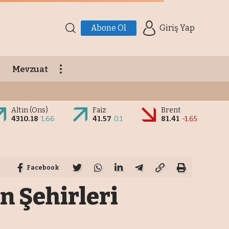
Abone Ol
Giriş Yap
Mevzuat
Altın (Ons)
Faiz
Brent
4310.18
1.66
41.57
0.1
81.41
-1.65
Facebook
n Şehirleri