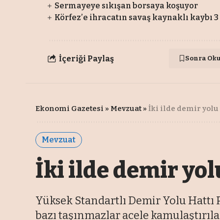
Sermayeye sıkışan borsaya koşuyor
Körfez’e ihracatın savaş kaynaklı kaybı 3
İçeriği Paylaş
Sonra Ok
Ekonomi Gazetesi
»
Mevzuat
»
İki ilde demir yol
Mevzuat
İki ilde demir yo
Yüksek Standartlı Demir Yolu Hattı
bazı taşınmazlar acele kamulaştırıla