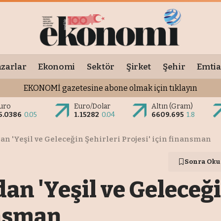
zarlar
Ekonomi
Sektör
Şirket
Şehir
Emtia
EKONOMİ gazetesine abone olmak için tıklayın
uro
Euro/Dolar
Altın (Gram)
5.0386
0.05
1.15282
0.04
6609.695
1.8
n 'Yeşil ve Geleceğin Şehirleri Projesi' için finansman
Sonra Oku
n 'Yeşil ve Geleceği
ansman