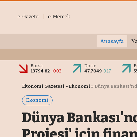
e-Gazete
e-Mercek
Anasayfa
Ya
Borsa
Dolar
E
13794.82
-0.03
47.7049
0.17
5
Ekonomi Gazetesi
»
Ekonomi
»
Dünya Bankası'nda
Ekonomi
Dünya Bankası'nda
Projesi' için fin