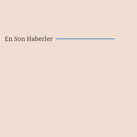
En Son Haberler
2025'te akaryakıt satışlarının
yüzde 25,7'si Petrol Ofisi
Grubu'ndan
07/08/2026
Bursa sanayisinde yeni dönem:
Türkiye’nin ilk entegre KOBİ
ekosistemi hayata geçiyor
07/08/2026
Samsun açıklarında petrol