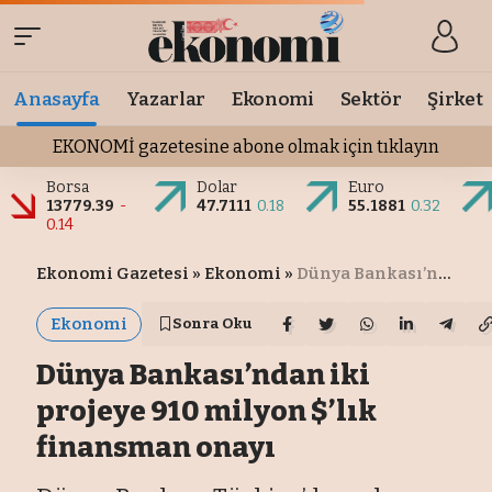
Anasayfa
Yazarlar
Ekonomi
Sektör
Şirket
EKONOMİ gazetesine abone olmak için tıklayın
Borsa
Dolar
Euro
13779.39
-
47.7111
0.18
55.1881
0.32
0.14
Ekonomi Gazetesi
»
Ekonomi
»
Dünya Bankası’ndan iki projeye 910 milyon $’lık finansman onayı
Ekonomi
Sonra Oku
Dünya Bankası’ndan iki
projeye 910 milyon $’lık
finansman onayı