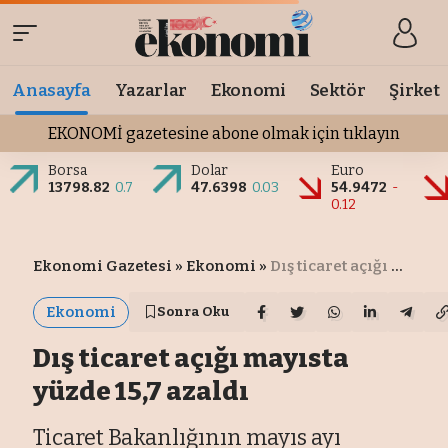
Anasayfa
Yazarlar
Ekonomi
Sektör
Şirket
EKONOMİ gazetesine abone olmak için tıklayın
Borsa
Dolar
Euro
13798.82
0.7
47.6398
0.03
54.9472
-
0.12
Ekonomi Gazetesi
»
Ekonomi
»
Dış ticaret açığı mayısta yüzde 15,7 azaldı
Ekonomi
Sonra Oku
Dış ticaret açığı mayısta
yüzde 15,7 azaldı
Ticaret Bakanlığının mayıs ayı