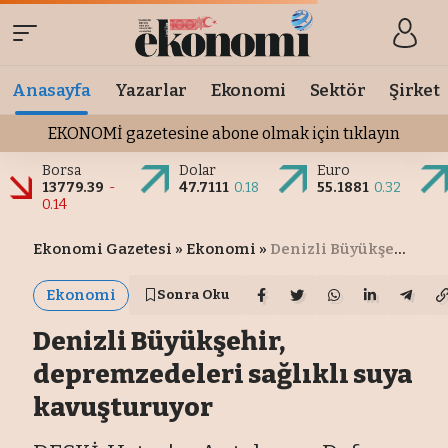
Anasayfa
Yazarlar
Ekonomi
Sektör
Şirket
EKONOMİ gazetesine abone olmak için tıklayın
Borsa
Dolar
Euro
13779.39
-
47.7111
0.18
55.1881
0.32
0.14
Ekonomi Gazetesi
»
Ekonomi
»
Denizli Büyükşehir, depremzedeleri sağlıklı suya kavuşturuyor
Ekonomi
Sonra Oku
Denizli Büyükşehir,
depremzedeleri sağlıklı suya
kavuşturuyor