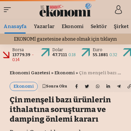
Anasayfa
Yazarlar
Ekonomi
Sektör
Şirket
EKONOMİ gazetesine abone olmak için tıklayın
Borsa
Dolar
Euro
13779.39
-
47.7111
0.18
55.1881
0.32
0.14
Ekonomi Gazetesi
»
Ekonomi
»
Çin menşeli bazı ürünlerin ithalatına soruşturma ve damping önlemi kararı
Ekonomi
Sonra Oku
Çin menşeli bazı ürünlerin
ithalatına soruşturma ve
damping önlemi kararı