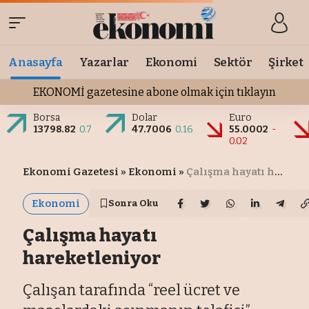
Anasayfa
Yazarlar
Ekonomi
Sektör
Şirket
EKONOMİ gazetesine abone olmak için tıklayın
Borsa
Dolar
Euro
13798.82
0.7
47.7006
0.16
55.0002
-
0.02
Ekonomi Gazetesi
»
Ekonomi
»
Çalışma hayatı hareketleniyor
Ekonomi
Sonra Oku
Çalışma hayatı
hareketleniyor
Çalışan tarafında “reel ücret ve