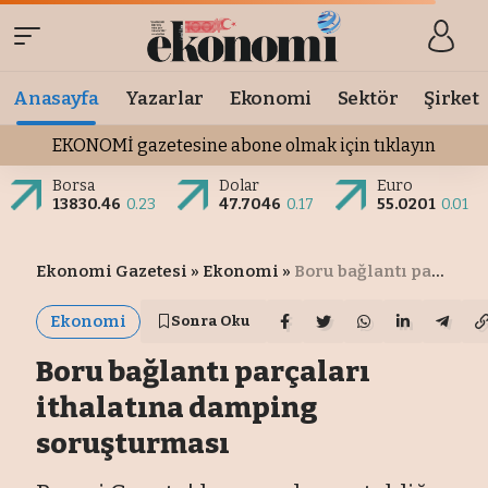
Anasayfa
Yazarlar
Ekonomi
Sektör
Şirket
EKONOMİ gazetesine abone olmak için tıklayın
Borsa
Dolar
Euro
13830.46
0.23
47.7046
0.17
55.0201
0.01
Ekonomi Gazetesi
»
Ekonomi
»
Boru bağlantı parçaları ithalatına damping soruşturması
Ekonomi
Sonra Oku
Boru bağlantı parçaları
ithalatına damping
soruşturması