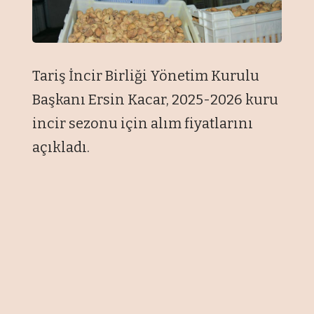
Tariş İncir Birliği Yönetim Kurulu
Başkanı Ersin Kacar, 2025-2026 kuru
incir sezonu için alım fiyatlarını
açıkladı.
Yönetim kurulu üyeleri, hasat
sezonu için kuru incir alım
fiyatlarını belirlemek üzere Tariş
İncir Birliği Tesisleri'nde bir araya
geldi.