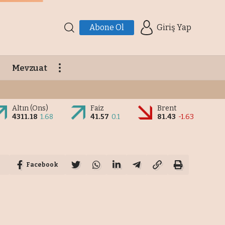
Abone Ol
Giriş Yap
Mevzuat
Altın (Ons)
Faiz
Brent
4311.18
1.68
41.57
0.1
81.43
-1.63
Facebook