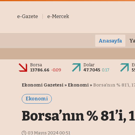
e-Gazete
e-Mercek
Anasayfa
Ya
Borsa
Dolar
E
13786.66
-0.09
47.7045
0.17
5
Ekonomi Gazetesi
»
Ekonomi
»
Borsa’nın % 81’i, 1
Ekonomi
Borsa’nın % 81’i, 
03 Mayıs 2024 00:51