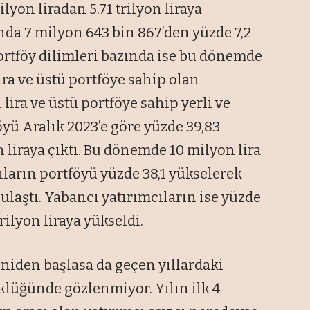
ilyon liradan 5.71 trilyon liraya
unda 7 milyon 643 bin 867’den yüzde 7,2
 Portföy dilimleri bazında ise bu dönemde
ira ve üstü portföye sahip olan
 lira ve üstü portföye sahip yerli ve
yü Aralık 2023’e göre yüzde 39,83
on liraya çıktı. Bu dönemde 10 milyon lira
ıların portföyü yüzde 38,1 yükselerek
a ulaştı. Yabancı yatırımcıların ise yüzde
trilyon liraya yükseldi.
eniden başlasa da geçen yıllardaki
klüğünde gözlenmiyor. Yılın ilk 4