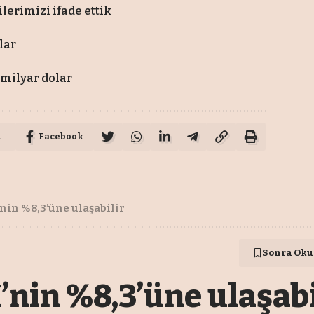
ilerimizi ifade ettik
lar
 milyar dolar
u
Facebook
’nin %8,3’üne ulaşabilir
Sonra Oku
’nin %8,3’üne ulaşabi