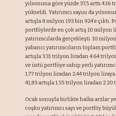
yılsonuna göre yüzde 37,5 arttı 4.16 tr
yükseldi. Yatırımcı sayısı da yılson
artışla 8 milyon 193 bin 924’e çıktı.
portföylerde en çok artış 10 milyon l
yatırımcılarda gerçekleşti. 10 milyon
yabancı yatırımcıların toplam portfö
artışla 3.31 trilyon liradan 4.64 trily
ve üstü portföye sahip yerli yatırımc
1.77 trilyon liradan 2.44 trilyon liray
41,83 artışla 1.55 trilyon liradan 2.20 
Ocak sonuyla birlikte halka arzlar y
coşku yatırımcı sayı ve portföy büyü