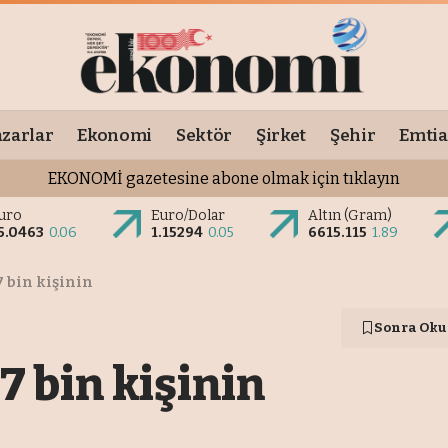
zarlar
Ekonomi
Sektör
Şirket
Şehir
Emtia
EKONOMİ gazetesine abone olmak için tıklayın
uro
Euro/Dolar
Altın (Gram)
5.0463
0.06
1.15294
0.05
6615.115
1.89
7 bin kişinin
Sonra Oku
17 bin kişinin