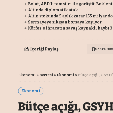
Bolat, ABD'li temsilci ile görüştü: Beklent
Altında diplomatik atak
Altın stokunda 5 aylık zarar 155 milyar do
Sermayeye sıkışan borsaya koşuyor
Körfez’e ihracatın savaş kaynaklı kaybı 3
İçeriği Paylaş
Sonra Ok
Ekonomi Gazetesi
»
Ekonomi
»
Bütçe açığı, GSYH
Ekonomi
Bütçe açığı, GSYH