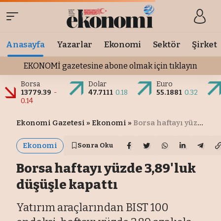
Anasayfa
Yazarlar
Ekonomi
Sektör
Şirket
EKONOMİ gazetesine abone olmak için tıklayın
Borsa
Dolar
Euro
13779.39
-
47.7111
0.18
55.1881
0.32
0.14
Ekonomi Gazetesi
»
Ekonomi
»
Borsa haftayı yüzde 3,89'luk düşüşle kapattı
Ekonomi
Sonra Oku
Borsa haftayı yüzde 3,89'luk
düşüşle kapattı
Yatırım araçlarından BIST 100