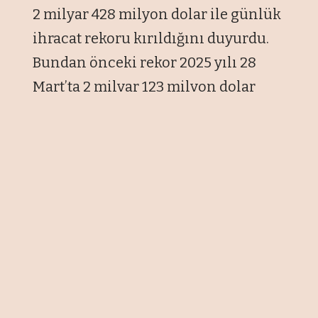
2 milyar 428 milyon dolar ile günlük
ihracat rekoru kırıldığını duyurdu.
Bundan önceki rekor 2025 yılı 28
Mart’ta 2 milyar 123 milyon dolar
seviyesindeydi.
Bakanlıktan yapılan açıklamada
tarihi başarının güçlü üretim
kapasitesinin dinamik özel sektör
yapısı ve ihracatçıların küresel
pazardaki rekabet gücünden
kaynaklandığı bildirildi.