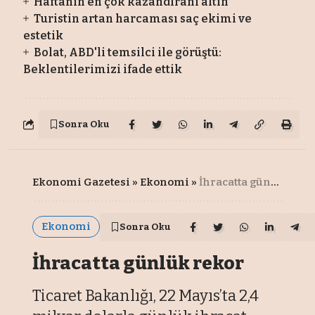
Haftanın en çok kazandıranı altın
Turistin artan harcaması saç ekimi ve
estetik
Bolat, ABD'li temsilci ile görüştü:
Beklentilerimizi ifade ettik
Sonra Oku
Ekonomi Gazetesi
»
Ekonomi
»
İhracatta günlük rekor
Ekonomi
Sonra Oku
İhracatta günlük rekor
Ticaret Bakanlığı, 22 Mayıs’ta 2,4