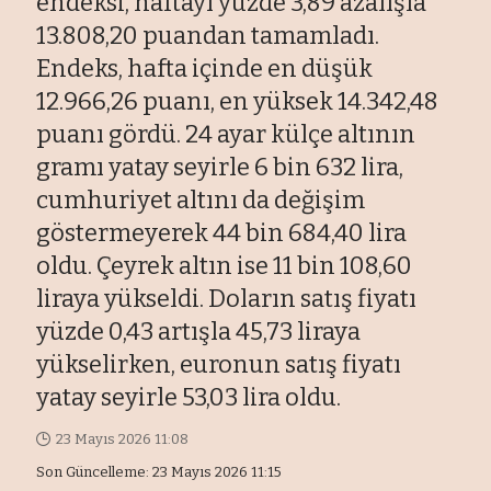
endeksi, haftayı yüzde 3,89 azalışla
13.808,20 puandan tamamladı.
Endeks, hafta içinde en düşük
12.966,26 puanı, en yüksek 14.342,48
puanı gördü. 24 ayar külçe altının
gramı yatay seyirle 6 bin 632 lira,
cumhuriyet altını da değişim
göstermeyerek 44 bin 684,40 lira
oldu. Çeyrek altın ise 11 bin 108,60
liraya yükseldi. Doların satış fiyatı
yüzde 0,43 artışla 45,73 liraya
yükselirken, euronun satış fiyatı
yatay seyirle 53,03 lira oldu.
23 Mayıs 2026 11:08
Son Güncelleme: 23 Mayıs 2026 11:15