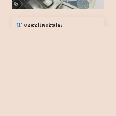
Önemli Noktalar
İdari para cezalarının yüzde 50’si
12, 18, 24, 36 veya 48 eşit taksit imkanı
Ticaret Bakanlığı tarafından
hazırlanan “7440 Sayılı Kanun
Kapsamında Gümrük Alacaklarının
Yeniden Yapılandırılmasına İlişkin
Tebliğ” Resmi Gazete’de
yayımlanarak yürürlüğe