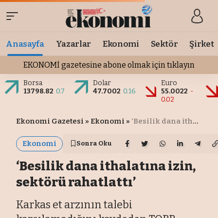
Anasayfa
Yazarlar
Ekonomi
Sektör
Şirket
EKONOMİ gazetesine abone olmak için tıklayın
Borsa
Dolar
Euro
13798.82
0.7
47.7002
0.16
55.0022
-
0.02
Ekonomi Gazetesi
»
Ekonomi
»
‘Besilik dana ithalatına izin, sektörü rahatlattı’
Ekonomi
Sonra Oku
‘Besilik dana ithalatına izin,
sektörü rahatlattı’
Karkas et arzının talebi