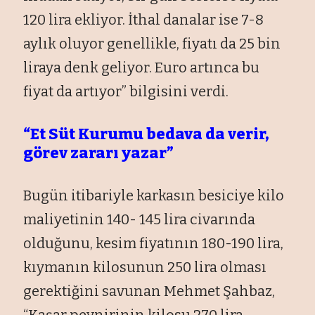
120 lira ekliyor. İthal danalar ise 7-8
aylık oluyor genellikle, fiyatı da 25 bin
liraya denk geliyor. Euro artınca bu
fiyat da artıyor” bilgisini verdi.
“Et Süt Kurumu bedava da verir,
görev zararı yazar”
Bugün itibariyle karkasın besiciye kilo
maliyetinin 140- 145 lira civarında
olduğunu, kesim fiyatının 180-190 lira,
kıymanın kilosunun 250 lira olması
gerektiğini savunan Mehmet Şahbaz,
“Kaşar peynirinin kilosu 270 lira,