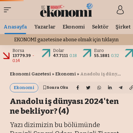
Anasayfa
Yazarlar
Ekonomi
Sektör
Şirket
EKONOMİ gazetesine abone olmak için tıklayın
Borsa
Dolar
Euro
13779.39
-
47.7111
0.18
55.1881
0.32
0.14
Ekonomi Gazetesi
»
Ekonomi
»
Anadolu iş dünyası 2024'ten ne bekliyor? (4)
Ekonomi
Sonra Oku
Anadolu iş dünyası 2024'ten
ne bekliyor? (4)
Yazı dizimizin bu bölümünde