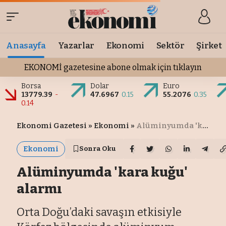
Anasayfa
Yazarlar
Ekonomi
Sektör
Şirket
EKONOMİ gazetesine abone olmak için tıklayın
Borsa
Dolar
Euro
13779.39
-
47.6967
0.15
55.2076
0.35
0.14
Ekonomi Gazetesi
»
Ekonomi
»
Alüminyumda 'kara kuğu' alarmı
Ekonomi
Sonra Oku
Alüminyumda 'kara kuğu'
alarmı
Orta Doğu’daki savaşın etkisiyle