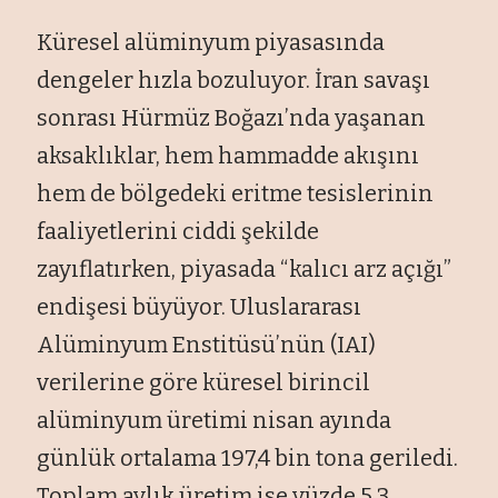
Küresel alüminyum piyasasında
dengeler hızla bozuluyor. İran savaşı
sonrası Hürmüz Boğazı’nda yaşanan
aksaklıklar, hem hammadde akışını
hem de bölgedeki eritme tesislerinin
faaliyetlerini ciddi şekilde
zayıflatırken, piyasada “kalıcı arz açığı”
endişesi büyüyor. Uluslararası
Alüminyum Enstitüsü’nün (IAI)
verilerine göre küresel birincil
alüminyum üretimi nisan ayında
günlük ortalama 197,4 bin tona geriledi.
Toplam aylık üretim ise yüzde 5,3