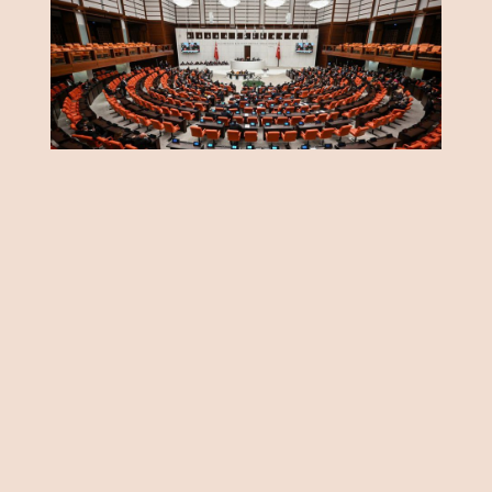
CANAN SAKARYA/ANKARA
Yabancı sermayeye yönelik vergi
destekleri ile hem yurtdışı hem de
yurtiçindeki varlıkları ilgilendiren
Varlık Barışı düzenlemesi Mecliste
kabul edildi.