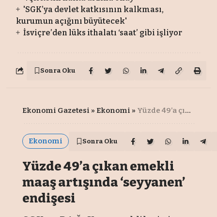
'SGK’ya devlet katkısının kalkması,
kurumun açığını büyütecek'
İsviçre’den lüks ithalatı ‘saat’ gibi işliyor
Sonra Oku
Ekonomi Gazetesi
»
Ekonomi
»
Yüzde 49’a çıkan emekli maaş artışında ‘seyyanen’ endişesi
Ekonomi
Sonra Oku
Yüzde 49’a çıkan emekli
maaş artışında ‘seyyanen’
endişesi