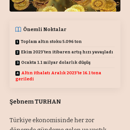
Önemli Noktalar
Toplam altın stoku 5.096 ton
Ekim 2023'ten itibaren artış hızı yavaşladı
Ocakta 1.1 milyar dolarlık düşüş
Altın ithalatı Aralık 2023’te 16.1 tona
geriledi
Şebnem TURHAN
Türkiye ekonomisinde her zor
dönemde gündeme gelen ve yastık