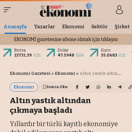
Anasayfa
Yazarlar
Ekonomi
Sektör
Şirket
EKONOMİ gazetesine abone olmak için tıklayın
Borsa
Dolar
Euro
13731.39
0.21
47.5948
0.06
55.0683
0.11
Ekonomi Gazetesi
»
Ekonomi
»
Altın yastık altından çıkmaya başladı
Ekonomi
Sonra Oku
Altın yastık altından
çıkmaya başladı
Yıllardır bir türlü kayıtlı ekonomiye