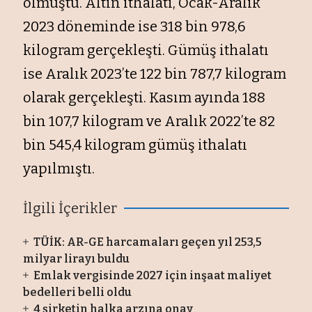
olmuştu. Altın ithalatı, Ocak-Aralık
2023 döneminde ise 318 bin 978,6
kilogram gerçekleşti. Gümüş ithalatı
ise Aralık 2023’te 122 bin 787,7 kilogram
olarak gerçekleşti. Kasım ayında 188
bin 107,7 kilogram ve Aralık 2022’te 82
bin 545,4 kilogram gümüş ithalatı
yapılmıştı.
İlgili İçerikler
TÜİK: AR-GE harcamaları geçen yıl 253,5
milyar lirayı buldu
Emlak vergisinde 2027 için inşaat maliyet
bedelleri belli oldu
4 şirketin halka arzına onay