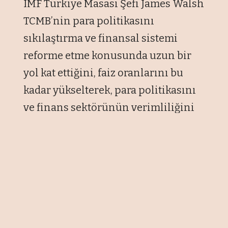
IMF Türkiye Masası Şefi James Walsh
TCMB’nin para politikasını
sıkılaştırma ve finansal sistemi
reforme etme konusunda uzun bir
yol kat ettiğini, faiz oranlarını bu
kadar yükselterek, para politikasını
ve finans sektörünün verimliliğini
engelleyen birçok mali düzenlemeyi
de basitleştirdiği için büyük övgüyü
hak ettiğini söyledi. EKONOMİ
gazetesine konuşan Walsh
geçtiğimiz ay yapılan Bahar
Toplantıları sırasındaki görüşmeyle