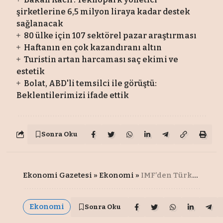
şirketlerine 6,5 milyon liraya kadar destek
sağlanacak
80 ülke için 107 sektörel pazar araştırması
Haftanın en çok kazandıranı altın
Turistin artan harcaması saç ekimi ve
estetik
Bolat, ABD'li temsilci ile görüştü:
Beklentilerimizi ifade ettik
Sonra Oku
Ekonomi Gazetesi
»
Ekonomi
»
IMF’den Türkiye’ye övgü var: Yön doğru!
Ekonomi
Sonra Oku