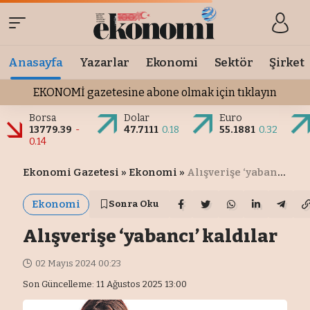
Anasayfa
Yazarlar
Ekonomi
Sektör
Şirket
EKONOMİ gazetesine abone olmak için tıklayın
Borsa
Dolar
Euro
13779.39
-
47.7111
0.18
55.1881
0.32
0.14
Ekonomi Gazetesi
»
Ekonomi
»
Alışverişe ‘yabancı’ kaldılar
Ekonomi
Sonra Oku
Alışverişe ‘yabancı’ kaldılar
02 Mayıs 2024 00:23
Son Güncelleme: 11 Ağustos 2025 13:00