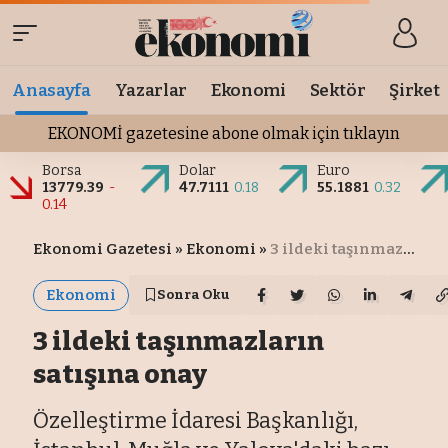
Anasayfa
Yazarlar
Ekonomi
Sektör
Şirket
EKONOMİ gazetesine abone olmak için tıklayın
Borsa
Dolar
Euro
13779.39
-
47.7111
0.18
55.1881
0.32
0.14
Ekonomi Gazetesi
»
Ekonomi
»
3 ildeki taşınmazların satışına onay
Ekonomi
Sonra Oku
3 ildeki taşınmazların
satışına onay
Özelleştirme İdaresi Başkanlığı,