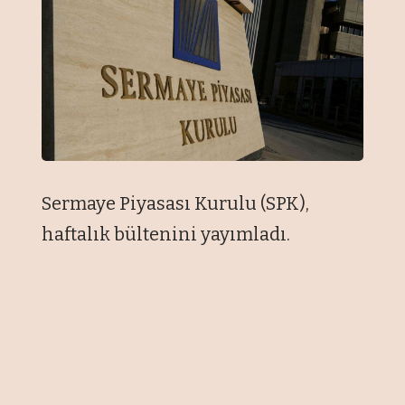
Sermaye Piyasası Kurulu (SPK),
haftalık bültenini yayımladı.
Kurul, Prizma Pres Matbaacılık
Yayıncılık Sanayi ve Ticaret AŞ'nin
tahsisli sermaye artırımını, Merko
Gıda Sanayi ve Ticaret AŞ'nin