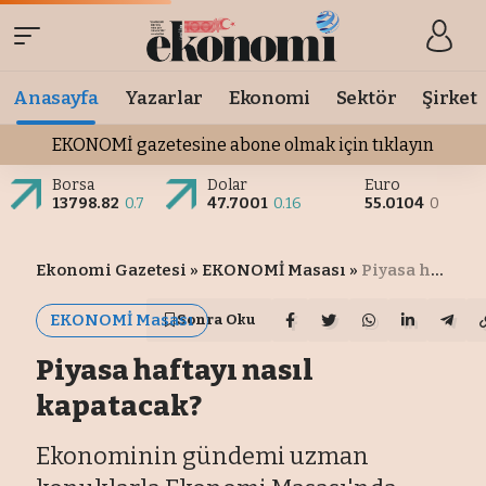
Anasayfa
Yazarlar
Ekonomi
Sektör
Şirket
EKONOMİ gazetesine abone olmak için tıklayın
Borsa
Dolar
Euro
13798.82
0.7
47.7001
0.16
55.0104
0
Ekonomi Gazetesi
»
EKONOMİ Masası
»
Piyasa haftayı nasıl kapatacak?
EKONOMİ Masası
Sonra Oku
Piyasa haftayı nasıl
kapatacak?
Ekonominin gündemi uzman