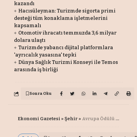
kazandı
Hacısüleyman: Turizmde sigorta primi
desteği tüm konaklama işletmelerini
kapsamalı
Otomotiv ihracatı temmuzda 3,6 milyar
dolara ulaştı
Turizmde yabancı dijital platformlara
'ayrıcalık yasasına' tepki
Dünya Sağlık Turizmi Konseyi ile Temos
arasında iş birliği
Sonra Oku
Ekonomi Gazetesi
»
Şehir
»
Avrupa Ödülü kazanan kentler Gaziantep’te buluştu