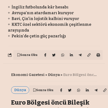
İngiliz futbolunda kâr hesabı
Avrupa’nın atardamarı kuruyor
Bavi, Çin'in lojistik kalbini vuruyor
KKTC özel sektörü ekonomik çeşitlenme
arayışında
Pekin’de çetin güç pazarlığı
Sonra Oku
Ekonomi Gazetesi
»
Dünya
»
Euro Bölgesi öncü Bileşik PMI resesyona işaret etti
Dünya
Sonra Oku
Euro Bölgesi öncü Bileşik