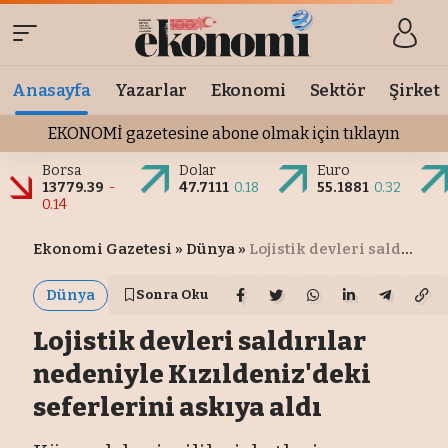
Anasayfa
Yazarlar
Ekonomi
Sektör
Şirket
EKONOMİ gazetesine abone olmak için tıklayın
Borsa
Dolar
Euro
13779.39
-
47.7111
0.18
55.1881
0.32
0.14
Ekonomi Gazetesi
»
Dünya
»
Lojistik devleri saldırılar nedeniyle Kızıldeniz'deki seferlerini askıya aldı
Dünya
Sonra Oku
Lojistik devleri saldırılar
nedeniyle Kızıldeniz'deki
seferlerini askıya aldı