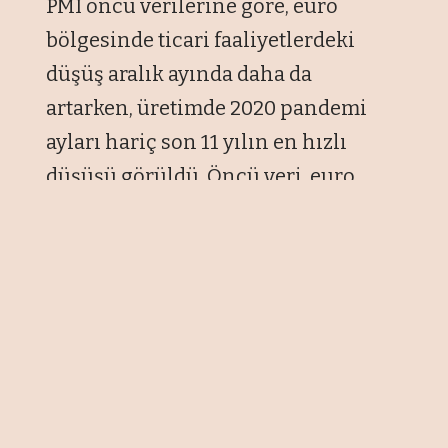
PMI öncü verilerine göre, euro
bölgesinde ticari faaliyetlerdeki
düşüş aralık ayında daha da
artarken, üretimde 2020 pandemi
ayları hariç son 11 yılın en hızlı
düşüşü görüldü. Öncü veri, euro
bölgesi ekonomisinin resesyonda
olduğunun neredeyse kesin
olduğunu, hem imalat hem de
hizmet sektörlerinde gerilemenin
devam ettiğini gösterdi. Firmalar,
kötüleşen siparişler ve önümüzdeki
yıl için devam eden karamsar
beklentiler doğrultusunda işletme